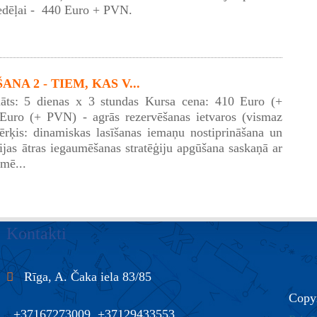
edēļai - 440 Euro + PVN.
NA 2 - TIEM, KAS V...
āts: 5 dienas x 3 stundas Kursa cena: 410 Euro (+
uro (+ PVN) - agrās rezervēšanas ietvaros (vismaz
rķis: dinamiskas lasīšanas iemaņu nostiprināšana un
cijas ātras iegaumēšanas stratēģiju apgūšana saskaņā ar
mē...
Kontakti
Rīga, A. Čaka iela 83/85
Copy
+37167273009, +37129433553