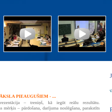
KSLA PIEAUGUŠIEM - ...
rezentācija – treniņš, kā iegūt reālu rezultātu.
as mērķis – pārdošana, darījuma noslēgšana, parakstīts