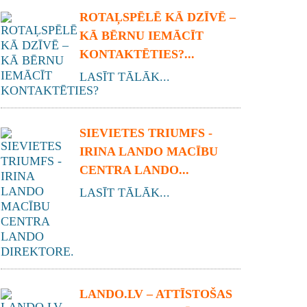
ROTAĻSPĒLĒ KĀ DZĪVĒ –
KĀ BĒRNU IEMĀCĪT
KONTAKTĒTIES?...
LASĪT TĀLĀK...
SIEVIETES TRIUMFS -
IRINA LANDO MACĪBU
CENTRA LANDO...
LASĪT TĀLĀK...
LANDO.LV – ATTĪSTOŠAS