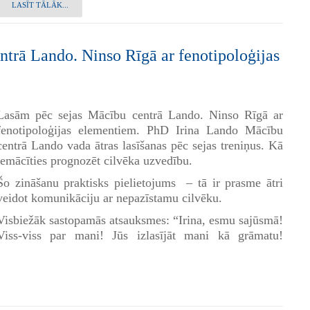
LASĪT TĀLĀK...
trā Lando. Ninso Rīgā ar fenotipoloģijas
Lasām pēc sejas Mācību centrā Lando. Ninso Rīgā ar
fenotipoloģijas elementiem. PhD Irina Lando Mācību
centrā Lando vada ātras lasīšanas pēc sejas treniņus. Kā
iemācīties prognozēt cilvēka uzvedību.
Šo zināšanu praktisks pielietojums – tā ir prasme ātri
veidot komunikāciju ar nepazīstamu cilvēku.
Visbiežāk sastopamās atsauksmes: “Irina, esmu sajūsmā!
Viss-viss par mani! Jūs izlasījāt mani kā grāmatu!