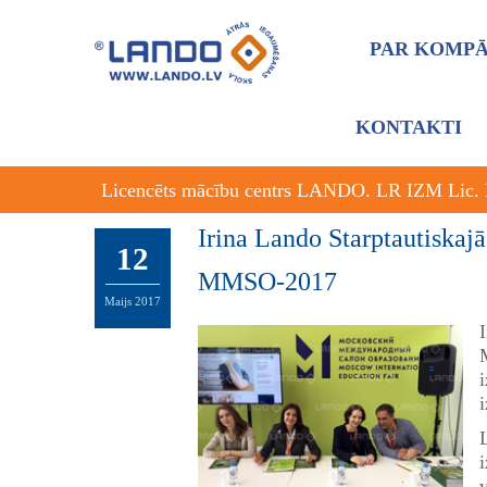
PAR KOMPĀ
KONTAKTI
Licencēts mācību centrs LANDO. LR IZM Lic.
Irina Lando Starptautiskaj
12
ММSО-2017
Maijs
2017