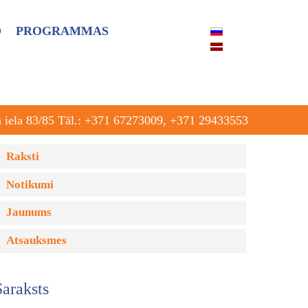
O
PROGRAMMAS
a iela 83/85 Tāl.: +371 67273009, +371 29433553
Raksti
Notikumi
Jaunums
Atsauksmes
Saraksts