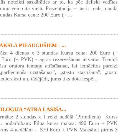
Jūs noteikti saskārāties ar to, ka pēc lieliski vadītas
umu veic citā vietā. Prezentācija – tas ir reāls, naudā
tundas Kursa cena: 200 Euro (+ ...
KSLA PIEAUGUŠIEM - ...
āts: 4 dienas x 3 stundas Kursa cena: 200 Euro (+
Euro (+ PVN) - agrās rezervēšanas ietvaros Treniņš
ūsu oratora iemaņu attīstīšanai, lai iemācītos pareizi
pārliecinoša uzstāšanās”, „stāstu stāstīšana”, „tostu
eoieraksti un, tādējādi, jums tiks dota iespē...
LOĢIJA “ĀTRA LASĪŠA...
ormāts: 2 stundas x 1 reizi nedēļā (Pirmdiena) Kurss
8. nodarbībām: Pilna kursa maksa: 490 Euro + PVN
irms 4 nedēļām - 370 Euro + PVN Maksājot pirms 3