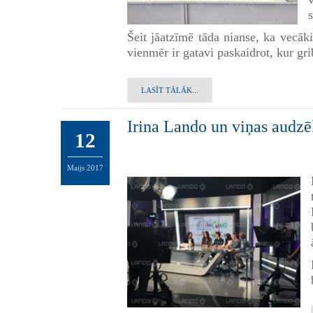
Šeit jāatzīmē tāda nianse, ka vecāki
vienmēr ir gatavi paskaidrot, kur gr
LASĪT TĀLĀK...
Irina Lando un viņas audzēk
12
Maijs
2017