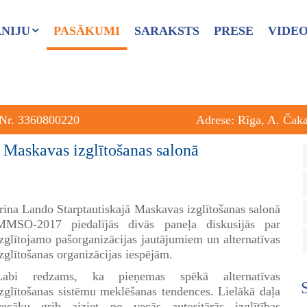
NIJU
PASĀKUMI
SARAKSTS
PRESE
VIDE
 Nr. 3360800220
Adrese: Rīga, A. Čak
ā Maskavas izglītošanas salonā
Irina Lando Starptautiskajā Maskavas izglītošanas salonā
ММSО-2017 piedalījās divās paneļa diskusijās par
izglītojamo pašorganizācijas jautājumiem un alternatīvas
izglītošanas organizācijas iespējām.
Labi redzams, ka pieņemas spēkā alternatīvas
izglītošanas sistēmu meklēšanas tendences. Lielākā daļa
vecāku grib aiziet no vecās autoritārās izglītības