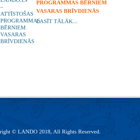
PROGRAMMAS BĒRNIEM
VASARAS BRĪVDIENĀS
LASĪT TĀLĀK...
right © LANDO 2018, All Rights Reserved.