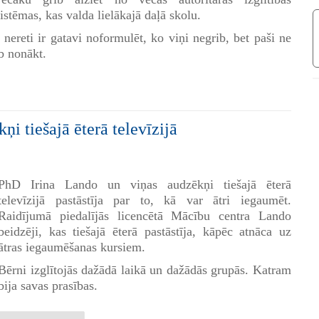
sistēmas, kas valda lielākajā daļā skolu.
 nereti ir gatavi noformulēt, ko viņi negrib, bet paši ne
ib nonākt.
ņi tiešajā ēterā televīzijā
PhD Irina Lando un viņas audzēkņi tiešajā ēterā
televīzijā pastāstīja par to, kā var ātri iegaumēt.
Raidījumā piedalījās licencētā Mācību centra Lando
beidzēji, kas tiešajā ēterā pastāstīja, kāpēc atnāca uz
ātras iegaumēšanas kursiem.
Bērni izglītojās dažādā laikā un dažādās grupās. Katram
bija savas prasības.