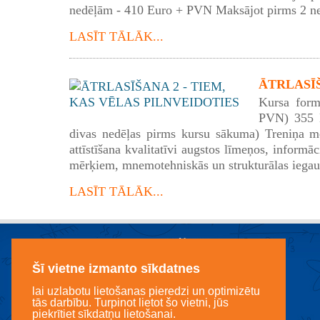
nedēļām - 410 Euro + PVN Maksājot pirms 2 n
LASĪT TĀLĀK...
ĀTRLASĪŠA
Kursa form
PVN) 355 E
divas nedēļas pirms kursu sākuma) Treniņa mē
attīstīšana kvalitatīvi augstos līmeņos, informā
mērķiem, mnemotehniskās un strukturālas iegau
LASĪT TĀLĀK...
Šī vietne izmanto sīkdatnes
lai uzlabotu lietošanas pieredzi un optimizētu
tās darbību. Turpinot lietot šo vietni, jūs
piekrītiet sīkdatņu lietošanai.