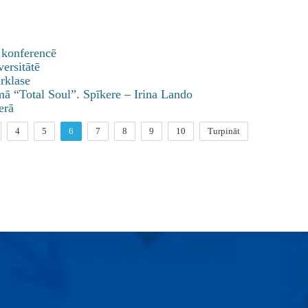
s konferencē
versitātē
rklase
mā “Total Soul”. Spīkere – Irina Lando
erā
4
5
6
7
8
9
10
Turpināt