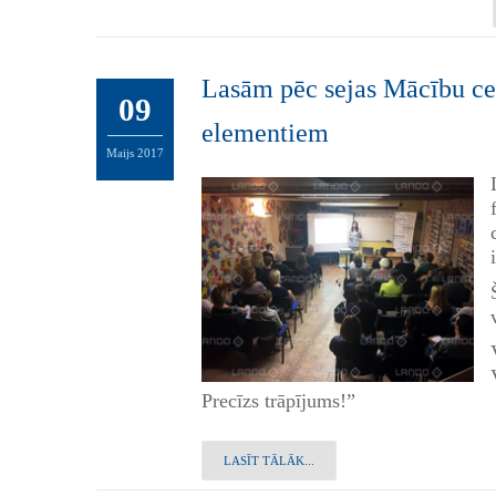
Lasām pēc sejas Mācību cen
09
elementiem
Maijs
2017
Precīzs trāpījums!”
LASĪT TĀLĀK...