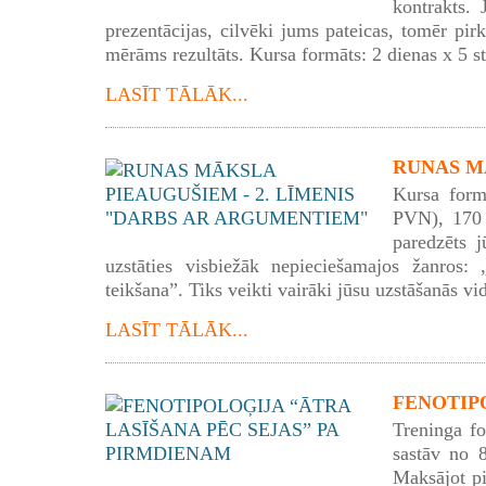
kontrakts. 
prezentācijas, cilvēki jums pateicas, tomēr pirk
mērāms rezultāts. Kursa formāts: 2 dienas x 5 s
LASĪT TĀLĀK...
RUNAS MĀ
Kursa form
PVN), 170 
paredzēts j
uzstāties visbiežāk nepieciešamajos žanros: „
teikšana”. Tiks veikti vairāki jūsu uzstāšanās vid
LASĪT TĀLĀK...
FENOTIPO
Treninga f
sastāv no 
Maksājot p