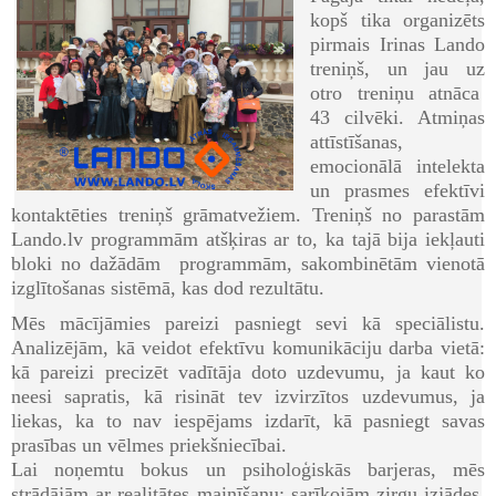
kopš tika organizēts
pirmais Irinas Lando
treniņš, un jau uz
otro treniņu atnāca
43 cilvēki. Atmiņas
attīstīšanas,
emocionālā intelekta
un prasmes efektīvi
kontaktēties treniņš grāmatvežiem. Treniņš no parastām
Lando.lv programmām atšķiras ar to, ka tajā bija iekļauti
bloki no dažādām programmām, sakombinētām vienotā
izglītošanas sistēmā, kas dod rezultātu.
Mēs mācījāmies pareizi pasniegt sevi kā speciālistu.
Analizējām, kā veidot efektīvu komunikāciju darba vietā:
kā pareizi precizēt vadītāja doto uzdevumu, ja kaut ko
neesi sapratis, kā risināt tev izvirzītos uzdevumus, ja
liekas, ka to nav iespējams izdarīt, kā pasniegt savas
prasības un vēlmes priekšniecībai.
Lai noņemtu bokus un psiholoģiskās barjeras, mēs
strādājām ar realitātes mainīšanu: sarīkojām zirgu izjādes,