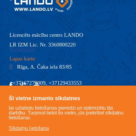
Licencēts mācību centrs LANDO
LR IZM Lic. Nr. 3360800220
Kontakti
Lapas karte
Rīga, A. Čaka iela 83/85
+37167273009, +37129433553
@
info@lando.lv
Šī vietne izmanto sīkdatnes
lai uzlabotu lietošanas pieredzi un optimizētu tās
darbību. Turpinot lietot šo vietni, jūs piekrītiet sīkdatņu
lietošanai.
Sīkdatņu lietošana