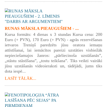
RUNAS MĀKSLA PIEAUGUŠIEM - ...
Kursa formāts: 4 dienas x 3 stundas Kursa cena: 200
Euro (+ PVN), 170 Euro (+ PVN) - agrās rezervēšanas
ietvaros Treniņš paredzēts jūsu oratora iemaņu
attīstīšanai, lai iemācītos pareizi uzstāties visbiežāk
nepieciešamajos žanros: „pārliecinoša uzstāšanās”,
„stāstu stāstīšana”, „tostu teikšana”. Tiks veikti vairāki
jūsu uzstāšanās videoieraksti un, tādējādi, jums tiks
dota iespē...
LASĪT TĀLĀK...