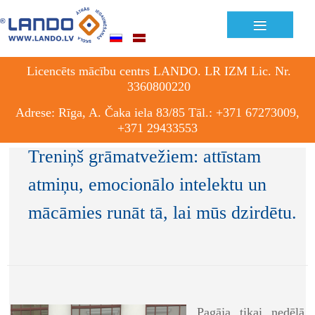
≡
Licencēts mācību centrs LANDO. LR IZM Lic. Nr.
3360800220
Adrese: Rīga, A. Čaka iela 83/85 Tāl.: +371 67273009,
+371 29433553
Treniņš grāmatvežiem: attīstam
atmiņu, emocionālo intelektu un
mācāmies runāt tā, lai mūs dzirdētu.
Pagāja tikai nedēļā,