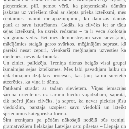
pieņemšanu pilī, ņemot vērā, ka pieņemšanās dāmām
jāskatās uz vīriešiem tikai ar slēpta prieka izteiksmi, mēs
centāmies mainīt metapaziņojumu, ko daudzas dāmas
pauž ar savu izturēšanos. Gadās, ka cilvēks iet ar tādu
sejas izteiksmi, ka uzreiz redzams – tā ir veca skolotāja
vai grāmatvedis. Bet mēs demonstrējām savu sievišķību,
mācījāmies staigāt garos svārkos, mēģinājām saprast, kā
pareizi nēsāt cepuri, vienkārši mēģinājām uzvesties kā
meitenes, nevis darbinieki.
Un ziniet, palīdzēja. Treniņa dienas beigās visai grupai
izmainījās sejas izteiksmes. Mēs labi pavadījām laiku un
iedarbinājām dziļākus procesus, kas ļauj katrai sievietei
atcerēties, ka viņa ir dāma.
Patīkami strādāt ar tādām sievietēm. Viņas iemācījās
sarunā orientēties uz sarunu biedra vajadzībām, saprata,
cik neērti jūtas cilvēks, ja saprot, ka nevar piekrist jūsu
viedoklim, pārstāja uzspiest savu viedokli un izteikt
spriedumus kategoriskā formā.
Šim treniņam pa pēdām nākošajā nedēļā būs treniņi
grāmatvežiem lielākajās Latvijas ostu pilsētās – Liepājā un