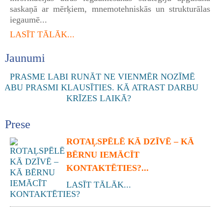
saskaņā ar mērķiem, mnemotehniskās un strukturālas
iegaumē...
LASĪT TĀLĀK...
Jaunumi
Prese
ROTAĻSPĒLĒ KĀ DZĪVĒ – KĀ
BĒRNU IEMĀCĪT
KONTAKTĒTIES?...
LASĪT TĀLĀK...