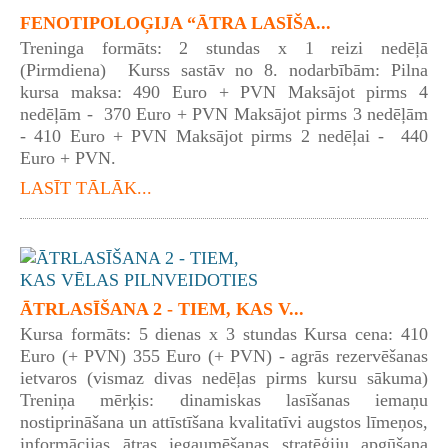
FENOTIPOLOĢIJA “ĀTRA LASĪŠA...
Treninga formāts: 2 stundas x 1 reizi nedēļā
(Pirmdiena) Kurss sastāv no 8. nodarbībām: Pilna
kursa maksa: 490 Euro + PVN Maksājot pirms 4
nedēļām - 370 Euro + PVN Maksājot pirms 3 nedēļām
- 410 Euro + PVN Maksājot pirms 2 nedēļai - 440
Euro + PVN.
LASĪT TĀLĀK...
ĀTRLASĪŠANA 2 - TIEM, KAS V...
Kursa formāts: 5 dienas x 3 stundas Kursa cena: 410
Euro (+ PVN) 355 Euro (+ PVN) - agrās rezervēšanas
ietvaros (vismaz divas nedēļas pirms kursu sākuma)
Treniņa mērķis: dinamiskas lasīšanas iemaņu
nostiprināšana un attīstīšana kvalitatīvi augstos līmeņos,
informācijas ātras iegaumēšanas stratēģiju apgūšana