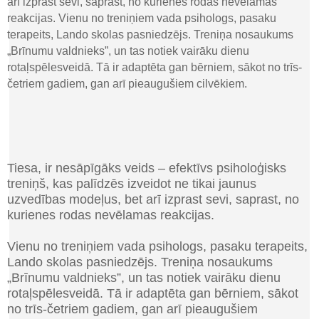
arī izprast sevi, saprast, no kurienes rodas nevēlamas
reakcijas.
Vienu no treniņiem vada psihologs, pasaku
terapeits,
Lando
skolas pasniedzējs
.
Treniņa nosaukums
„Brīnumu valdnieks”, un tas notiek
vairāku dienu
rotaļspēles
veidā
.
Tā ir adaptēta gan bērniem, sākot no trīs-
četriem gadiem, gan arī pieaugušiem cilvēkiem.
Tiesa
,
ir nesāpīgāks veids
–
efektīvs psiholoģisks
treniņš
,
kas palīdzēs izveidot ne tikai jaunus
uzvedības modeļus, bet arī izprast sevi, saprast, no
kurienes rodas nevēlamas reakcijas.
Vienu no treniņiem vada psihologs, pasaku terapeits,
Lando
skolas pasniedzējs
.
Treniņa nosaukums
„Brīnumu valdnieks”, un tas notiek
vairāku dienu
rotaļspēles
veidā
.
Tā ir adaptēta gan bērniem, sākot
no trīs-četriem gadiem, gan arī pieaugušiem