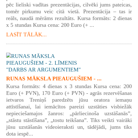
pēc lieliski vadītas prezentācijas, cilvēki jums pateicas,
tomēr pirkumu veic citā vietā. Prezentācija – tas ir
reāls, naudā mērāms rezultāts. Kursa formāts: 2 dienas
x 5 stundas Kursa cena: 200 Euro (+ ...
LASĪT TĀLĀK...
RUNAS MĀKSLA PIEAUGUŠIEM - ...
Kursa formāts: 4 dienas x 3 stundas Kursa cena: 200
Euro (+ PVN), 170 Euro (+ PVN) - agrās rezervēšanas
ietvaros Treniņš paredzēts jūsu oratora iemaņu
attīstīšanai, lai iemācītos pareizi uzstāties visbiežāk
nepieciešamajos žanros: „pārliecinoša uzstāšanās”,
„stāstu stāstīšana”, „tostu teikšana”. Tiks veikti vairāki
jūsu uzstāšanās videoieraksti un, tādējādi, jums tiks
dota iespē...