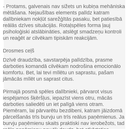
- Protams, galvenais nav sižets un kubiņa mehāniska
mētāšana. Nejaušības elements palīdz katram
dalībniekam nokļūt sarežģītās pasaku, bet patiesībā
reālās dzīves situācijās. Rotaļspēles forma ļauj
psiholoģiski atslābināties, atslēgt smadzeņu kontroli
un reaģēt ar cilvēkam tipiskām reakcijām.
Drosmes ceļš
Dzīvē draudzība, savstarpēja palīdzība, prasme
darboties komandā cilvēkam nodrošina emocionālo
komfortu. Bet, lai tevi mīlētu un saprastu, pašam
jāmācās mīlēt un saprast citus.
Pirmajā posmā spēles dalībnieki, pārvarot visus
iespējamos šķēršļus, iepazīst viens otru, mācās
darboties saliedēti un iet palīgā viens otram.
Piemēram, lai pārvarētu bezdibeni, katram jāizdomā
pārcelšanās trīs burvju un trīs reālus paņēmienus. Ja
burvju paņēmienu skaits praktiski nav ierobežots, tad