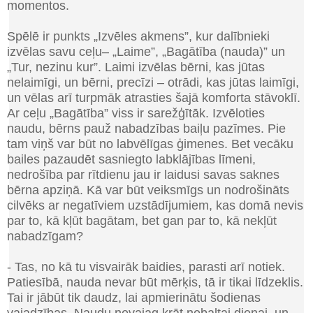
momentos.
Spēlē ir punkts „Izvēles akmens”, kur dalībnieki
izvēlas savu ceļu
–
„Laime”, „Bagātība (nauda)” un
„Tur, nezinu kur”
.
Laimi izvēlas bērni, kas jūtas
nelaimīgi, un bērni, precīzi – otrādi, kas jūtas laimīgi,
un vēlas arī turpmāk atrasties šajā komforta stāvoklī.
Ar ceļu „Bagātība” viss ir sarežģītāk. Izvēloties
naudu, bērns pauž nabadzības baiļu pazīmes. Pie
tam viņš var būt no labvēlīgas ģimenes. Bet vecāku
bailes pazaudēt sasniegto labklājības līmeni,
nedrošība par rītdienu jau ir laidusi savas saknes
bērna apziņā. Kā var būt veiksmīgs un nodrošināts
cilvēks ar negatīviem uzstādījumiem, kas domā nevis
par to, kā kļūt bagātam, bet gan par to, kā nekļūt
nabadzīgam?
- Tas, no kā tu visvairāk baidies, parasti arī notiek.
Patiesībā, nauda nevar būt mērķis, tā ir tikai līdzeklis.
Tai ir jābūt tik daudz, lai apmierinātu šodienas
vajadzības. Naudu nevajag krāt nebaltai dienai, un