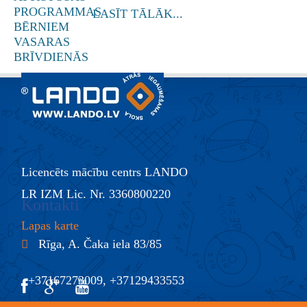
LASĪT TĀLĀK...
Licencēts mācību centrs LANDO
LR IZM Lic. Nr. 3360800220
Kontakti
Lapas karte
Rīga, A. Čaka iela 83/85
+37167273009, +37129433553