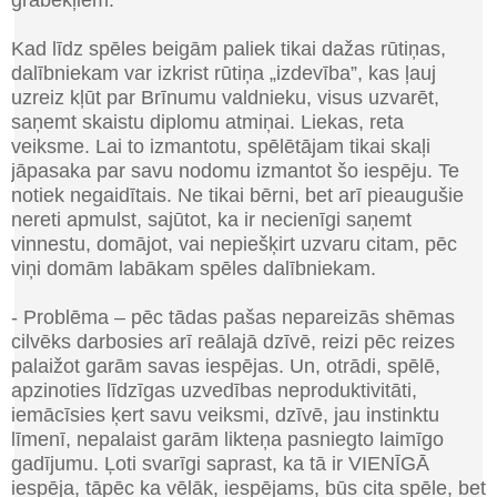
Kad līdz spēles beigām paliek tikai dažas rūtiņas,
dalībniekam var izkrist rūtiņa „izdevība”, kas ļauj
uzreiz kļūt par Brīnumu valdnieku, visus uzvarēt,
saņemt skaistu diplomu atmiņai. Liekas, reta
veiksme. Lai to izmantotu, spēlētājam tikai skaļi
jāpasaka par savu nodomu izmantot šo iespēju. Te
notiek negaidītais. Ne tikai bērni, bet arī pieaugušie
nereti apmulst, sajūtot, ka ir necienīgi saņemt
vinnestu, domājot, vai nepiešķirt uzvaru citam, pēc
viņi domām labākam spēles dalībniekam.
- Problēma – pēc tādas pašas nepareizās shēmas
cilvēks darbosies arī reālajā dzīvē, reizi pēc reizes
palaižot garām savas iespējas. Un, otrādi, spēlē,
apzinoties līdzīgas uzvedības neproduktivitāti,
iemācīsies ķert savu veiksmi, dzīvē, jau instinktu
līmenī, nepalaist garām likteņa pasniegto laimīgo
gadījumu. Ļoti svarīgi saprast, ka tā ir VIENĪGĀ
iespēja, tāpēc ka vēlāk, iespējams, būs cita spēle, bet