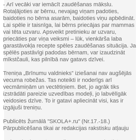
- Arī vecāki var iemācīt zaudēšanas mākslu.
Rotaļājoties ar bērnu, nevajag viņam padoties,
baidoties no bērna asarām, baidoties viņu apbēdināt.
Lai spēle ir taisnīga, lai bērns priecājas par mammas
vai tēta uzvaru. Apsveikt pretinieku ar uzvaru,
priecāties par viņa veiksmi – lūk, vienkārša laba
garastāvokļa recepte spēles zaudēšanas situācija. Ja
spēlēs pastāvīgi padodas bērnam, var izaudzināt
mīkstčauli, kas pilnībā nav gatavs dzīvei.
Treniņa „Brīnumu valdnieks” iziešanai nav augšējās
vecuma robežas. Tas noteikti ir noderīgs arī
vecmāmiņām un vectētiņiem. Bet, jo agrāk tiks
izstrādāti pareizie uzvedības modeļi, jo labvēlīgāk
veidosies dzīve. To ir gatavi apliecināt visi, kas ir
izgājuši treniņu.
Publicēts žurnālā
"SKOLA+.ru" (Nr.17
.
-18
.
)
Pārpublicēšana tikai ar redakcijas rakstisku atļauju