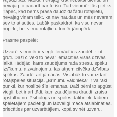
nevajag to padarīt par fetišu. Tad vienmēr tās pietiks.
Tāpēc, kad bērns prasa daudz dažādu rotaļlietu,
nevajag viņam teikt, ka nav naudas un mēs nevaram
sev to atļauties. Labāk paskaidrot, ka visu nevar
nopirkt, bet vienu rotaļlietu tomēr jānopērk.
Prasme paspēlēt
Uzvarēt vienmēr ir viegli
.
Iemācīties zaudēt ir ļoti
grūti. Daži cilvēki to nevar iemācīties visas dzīves
laikā.
Tādējādi katrs zaudējums rada stresu, spēku
izsīkumu, aizvainojumu, tas atņem cilvēka dzīvības
spēkus. Zaudēt arī jāmācās. Vislabāk to var izdarīt
rotaļspēles situācijā. „Brīnumu valdniekā” ir vairāki
punkti, kur noslīpē šīs iemaņas. Daži bērni to apgūst
viegli, bet ir arī tādi, kam zaudējuma draudi izraisa
apstulbumu. Psihologs un spēles dalībnieki tādiem
spēlētājiem pacietīgi un labvēlīgi māca atslābināties,
priecāties par uzvarētājiem, kopā svinēt uzvaru.