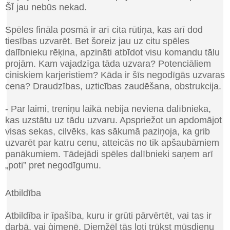
ŠĪ jau nebūs nekad.
Spēles fināla posmā ir arī cita rūtiņa, kas arī dod
tiesības uzvarēt. Bet šoreiz jau uz citu spēles
dalībnieku rēķina, apzināti atbīdot visu komandu tālu
projām. Kam vajadzīga tāda uzvara? Potenciāliem
ciniskiem karjeristiem
?
Kāda ir šīs negodīgās uzvaras
cena? Draudzības, uzticības zaudēšana, obstrukcija
.
-
Par laimi, treniņu laikā nebija neviena dalībnieka,
kas uzstātu uz tādu uzvaru. Apspriežot un apdomājot
visas sekas, cilvēks, kas sākumā paziņoja, ka grib
uzvarēt par katru cenu, atteicās no tik apšaubāmiem
panākumiem. Tādejādi spēles dalībnieki saņem arī
„poti” pret negodīgumu.
Atbildība
Atbildība ir īpašība, kuru ir grūti pārvērtēt, vai tas ir
darbā, vai ģimenē. Diemžēl tās ļoti trūkst mūsdienu