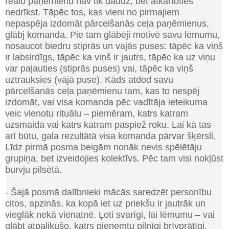
reālo paņēmienu nav tik daudz, bet atkārtoties
nedrīkst. Tāpēc tos, kas vieni no pirmajiem
nepaspēja izdomāt pārcelšanās ceļa paņēmienus,
glābj komanda. Pie tam glābēji motivē savu lēmumu,
nosaucot biedru stiprās un vajās puses: tāpēc ka viņš
ir labsirdīgs, tāpēc ka viņš ir jautrs, tāpēc ka uz viņu
var paļauties (stiprās puses) vai, tāpēc ka viņš
uztrauksies (vājā puse). Kāds atdod savu
pārcelšanās ceļa paņēmienu tam, kas to nespēj
izdomāt, vai visa komanda pēc vadītāja ieteikuma
veic vienotu rituālu – piemēram, katrs katram
uzsmaida vai katrs katram paspiež roku. Lai kā tas
arī būtu, gala rezultātā visa komanda pārvar šķērsli.
Līdz pirmā posma beigām nonāk nevis spēlētāju
grupiņa, bet izveidojies kolektīvs. Pēc tam visi nokļūst
burvju pilsētā.
- Šajā posmā dalībnieki mācās saredzēt personību
citos, apzinās, ka kopā iet uz priekšu ir jautrāk un
vieglāk nekā vienatnē. Ļoti svarīgi, lai lēmumu – vai
glābt atpalikušo, katrs pieņemtu pilnīgi brīvprātīgi.