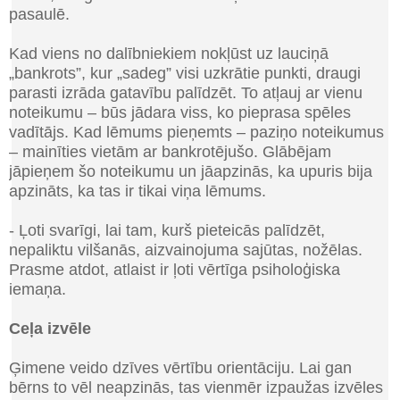
pasaulē.
Kad viens no dalībniekiem nokļūst uz lauciņā
„bankrots”, kur „sadeg” visi uzkrātie punkti,
draugi
parasti izrāda gatavību palīdzēt. To atļauj ar vienu
noteikumu – būs jādara viss, ko pieprasa spēles
vadītājs. Kad lēmums pieņemts – paziņo noteikumus
– mainīties vietām ar bankrotējušo. Glābējam
jāpieņem šo noteikumu un jāapzinās, ka upuris bija
apzināts, ka tas ir tikai viņa lēmums.
- Ļoti svarīgi, lai tam, kurš pieteicās palīdzēt,
nepaliktu vilšanās, aizvainojuma sajūtas, nožēlas.
Prasme atdot, atlaist ir ļoti vērtīga psiholoģiska
iemaņa.
Ceļa izvēle
Ģimene veido dzīves vērtību orientāciju. Lai gan
bērns to vēl neapzinās, tas vienmēr izpaužas izvēles