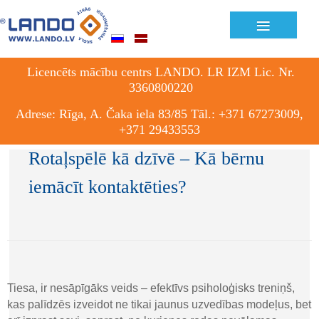
≡
Licencēts mācību centrs LANDO. LR IZM Lic. Nr.
3360800220
Adrese: Rīga, A. Čaka iela 83/85 Tāl.: +371 67273009,
+371 29433553
Rotaļspēlē kā dzīvē – Kā bērnu
iemācīt kontaktēties?
Tiesa
,
ir nesāpīgāks veids
–
efektīvs psiholoģisks treniņš
,
kas palīdzēs izveidot ne tikai jaunus uzvedības modeļus, bet