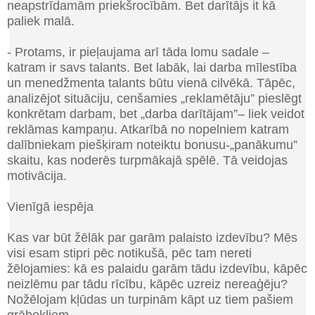
neapstrīdamām priekšrocībām. Bet darītājs it kā
paliek malā
.
-
Protams
,
ir pieļaujama arī tāda lomu sadale
–
katram ir savs talants
.
Bet labāk
,
lai darba mīlestība
un menedžmenta talants būtu vienā cilvēkā
.
Tāpēc,
analizējot situāciju, cenšamies „reklamētāju” pieslēgt
konkrētam darbam, bet „darba darītājam”
–
liek veidot
reklāmas kampaņu. Atkarībā no nopelniem katram
dalībniekam piešķiram noteiktu bonusu-„panākumu”
skaitu, kas noderēs turpmākajā spēlē. Tā veidojas
motivācija.
Vienīgā iespēja
Kas var būt žēlāk par garām palaisto izdevību? Mēs
visi esam stipri pēc notikušā, pēc tam nereti
žēlojamies: kā es palaidu garām tādu izdevību, kāpēc
neizlēmu par tādu rīcību, kāpēc uzreiz nereaģēju?
Nožēlojam kļūdas un turpinām kāpt uz tiem pašiem
grābekļiem.