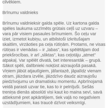
cilvēkiem.
Brīnumu valdnieks
Brīnumu valdnieks
ir galda spēle
.
Uz kartona galda
spēles laukuma uzzīmēts grūtais ceļš uz uzvaru
–
vara pār visiem pasaules brīnumiem
.
Šo ceļu var
iziet
,
izmetot kubiņu
,
un atbilstoši izkritušajam
skaitlim, virzāoties pa ceļa rūtiņām
.
Protams
,
ne visas
rūtiņas ir vienādas
–
ir „labas”, kas spēlētājam dod
priekšrocības, ir arī „sliktas”, kas ceļotāju „atmet”
atpakaļ. Var spēlēt divatā, bet interesantāk – grupā.
Sākot spēli, dalībnieki nokļūst aizraujošā pasakā.
Viņiem jābūt atjautīgiem, jāfantazē, jāpalīdz vienam
otram, jāizdara izvēle, jāizdzīvo daudz aizraujošu
piedzīvojumu un dramatisku momentu. Apbrīnojamā
veidā parasti uzvar tie, kas to ir pelnījuši. Sešās
treniņa dienās absolūti visi kaut ko maina sevī, savā
attieksmē pret apkārtējiem, tiek vaļā no negatīviem
uzstādījumiem, kas traucē dzīvot veiksmīgi.