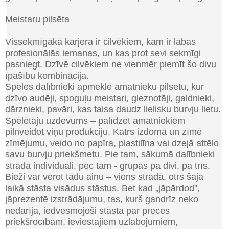
Meistaru pilsēta
Vissekmīgākā karjera ir cilvēkiem, kam ir labas
profesionālās iemaņas, un kas prot sevi sekmīgi
pasniegt. Dzīvē cilvēkiem ne vienmēr piemīt šo divu
īpašību kombinācija.
Spēles dalībnieki apmeklē amatnieku pilsētu, kur
dzīvo audēji, spoguļu meistari, gleznotāji, galdnieki,
dārznieki, pavāri, kas taisa daudz lielisku burvju lietu.
Spēlētāju uzdevums – palīdzēt amatniekiem
pilnveidot viņu produkciju. Katrs izdomā un zīmē
zīmējumu, veido no papīra, plastilīna vai dzejā attēlo
savu burvju priekšmetu. Pie tam, sākumā dalībnieki
strādā individuāli, pēc tam - grupās pa divi, pa trīs.
Bieži var vērot tādu ainu – viens strādā, otrs šajā
laikā stāsta visādus stāstus. Bet kad „jāpārdod”,
jāprezentē izstrādājumu, tas, kurš gandrīz neko
nedarīja, iedvesmojoši stāsta par preces
priekšrocībām, ieviestajiem uzlabojumiem,