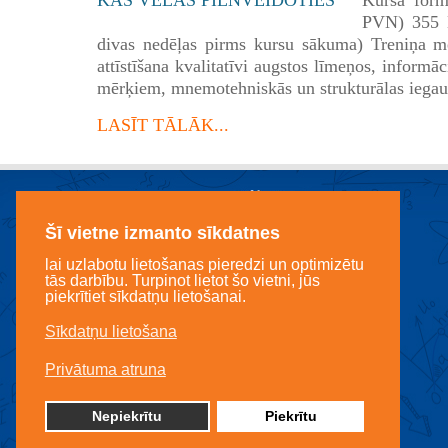
PVN) 355 E
divas nedēļas pirms kursu sākuma) Treniņa mē
attīstīšana kvalitatīvi augstos līmeņos, informā
mērķiem, mnemotehniskās un strukturālas iegau
LASĪT TĀLĀK...
Šī vietne izmanto sīkdatnes
lai uzlabotu lietošanas pieredzi un optimizētu
tās darbību. Turpinot lietot šo vietni, jūs
piekrītiet sīkdatņu lietošanai.
Sīkdatņu lietošana
Licencēts mācību centrs LANDO
Privātuma atruna
LR IZM Lic. Nr. 3360800220
Nepiekrītu
Piekrītu