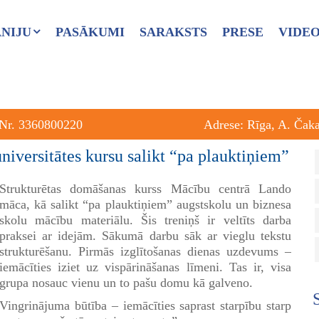
NIJU
PASĀKUMI
SARAKSTS
PRESE
VIDE
 Nr. 3360800220
Adrese: Rīga, A. Čak
niversitātes kursu salikt “pa plauktiņiem”
Strukturētas domāšanas kurss Mācību centrā Lando
māca, kā salikt “pa plauktiņiem” augstskolu un biznesa
skolu mācību materiālu. Šis treniņš ir veltīts darba
praksei ar idejām. Sākumā darbu sāk ar vieglu tekstu
strukturēšanu. Pirmās izglītošanas dienas uzdevums –
iemācīties iziet uz vispārināšanas līmeni. Tas ir, visa
grupa nosauc vienu un to pašu domu kā galveno.
Vingrinājuma būtība – iemācīties saprast starpību starp