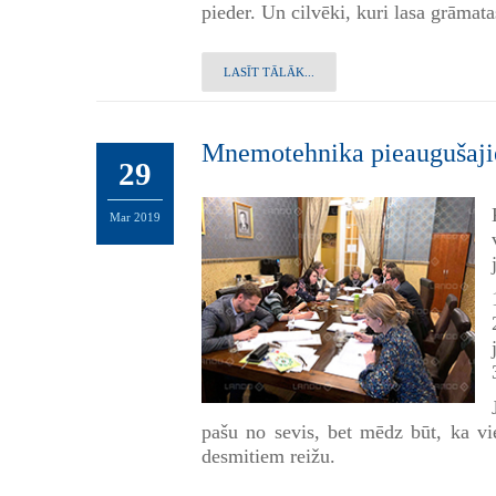
pieder. Un cilvēki, kuri lasa grāmata
LASĪT TĀLĀK...
Mnemotehnika pieaugušaj
29
Mar
2019
pašu no sevis, bet mēdz būt, ka v
desmitiem reižu.