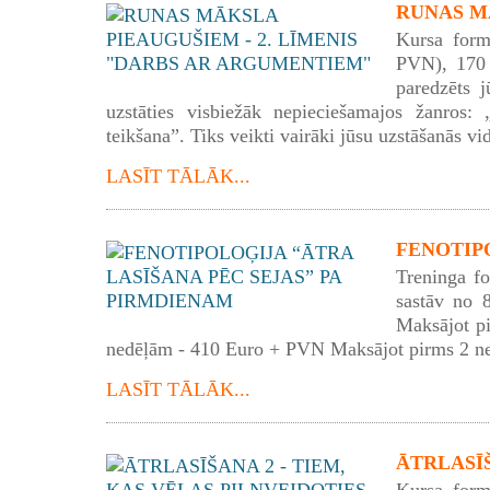
RUNAS MĀ
Kursa form
PVN), 170 
paredzēts j
uzstāties visbiežāk nepieciešamajos žanros: „
teikšana”. Tiks veikti vairāki jūsu uzstāšanās vid
LASĪT TĀLĀK...
FENOTIPO
Treninga f
sastāv no 
Maksājot p
nedēļām - 410 Euro + PVN Maksājot pirms 2 n
LASĪT TĀLĀK...
ĀTRLASĪŠA
Kursa form