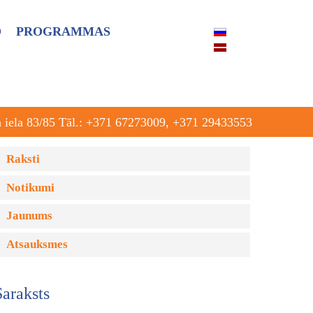
O
PROGRAMMAS
a iela 83/85 Tāl.: +371 67273009, +371 29433553
Raksti
Notikumi
Jaunums
Atsauksmes
Saraksts