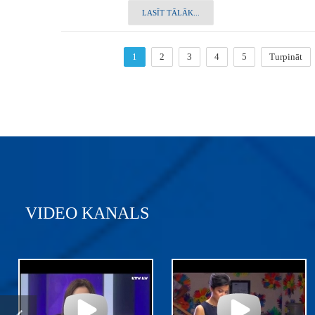
LASĪT TĀLĀK...
1
2
3
4
5
Turpināt
VIDEO KANALS