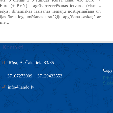
uro (+ PVN) - agrās rezervēšanas ietvaros (vismaz
rķis: dinamiskas lasīšanas iemaņu nostiprināšana un
cijas ātras iegaumēšanas stratēģiju apgūšana saskaņā ar
mē...
Kontakti
Rīga, A. Čaka iela 83/85
Copy
+37167273009, +37129433553
Privā
Sīkda
@
info@lando.lv