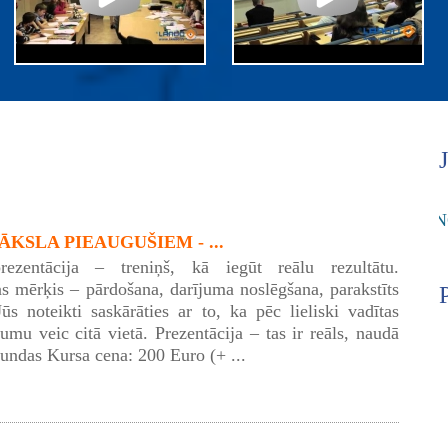
KSLA PIEAUGUŠIEM - ...
rezentācija – treniņš, kā iegūt reālu rezultātu.
as mērķis – pārdošana, darījuma noslēgšana, parakstīts
Jūs noteikti saskārāties ar to, ka pēc lieliski vadītas
umu veic citā vietā. Prezentācija – tas ir reāls, naudā
tundas Kursa cena: 200 Euro (+ ...