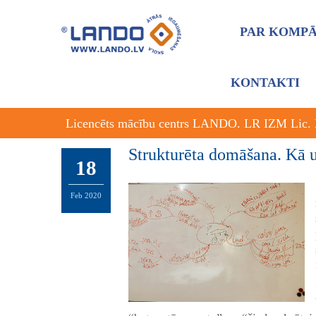
PAR KOMPĀ
KONTAKTI
Licencēts mācību centrs LANDO. LR IZM Lic.
Strukturēta domāšana. Kā u
18
Feb
2020