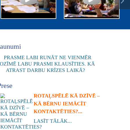
Jaunumi
Prese
ROTAĻSPĒLĒ KĀ DZĪVĒ –
KĀ BĒRNU IEMĀCĪT
KONTAKTĒTIES?...
LASĪT TĀLĀK...