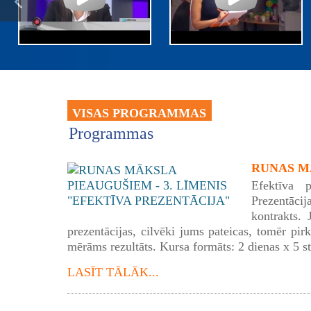
VISAS PROGRAMMAS
Programmas
RUNAS MĀ
Efektīva p
Prezentācij
kontrakts. 
prezentācijas, cilvēki jums pateicas, tomēr pirk
mērāms rezultāts. Kursa formāts: 2 dienas x 5 s
LASĪT TĀLĀK...