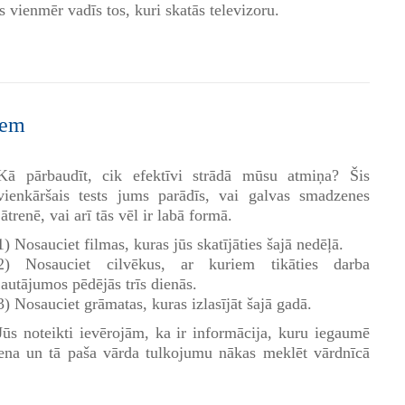
s vienmēr vadīs tos, kuri skatās televizoru.
iem
Kā pārbaudīt, cik efektīvi strādā mūsu atmiņa? Šis
vienkāršais tests jums parādīs, vai galvas smadzenes
jātrenē, vai arī tās vēl ir labā formā.
1) Nosauciet filmas, kuras jūs skatījāties šajā nedēļā.
2) Nosauciet cilvēkus, ar kuriem tikāties darba
jautājumos pēdējās trīs dienās.
3) Nosauciet grāmatas, kuras izlasījāt šajā gadā.
Jūs noteikti ievērojām, ka ir informācija, kuru iegaumē
iena un tā paša vārda tulkojumu nākas meklēt vārdnīcā