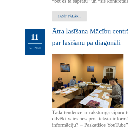
“bet es tā sapratu” un “šis konkrētai
LASĪT TĀLĀK...
Ātra lasīšana Mācību centr
11
par lasīšanu pa diagonāli
Feb
2020
Tāda tendence ir raksturīga ciparu t
cilvēki vairs nesaprot teksta infor
informāciju? – Paskatīšos YouTube”