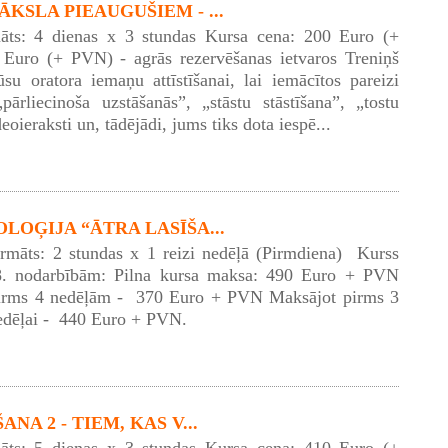
KSLA PIEAUGUŠIEM - ...
āts: 4 dienas x 3 stundas Kursa cena: 200 Euro (+
Euro (+ PVN) - agrās rezervēšanas ietvaros Treniņš
ūsu oratora iemaņu attīstīšanai, lai iemācītos pareizi
pārliecinoša uzstāšanās”, „stāstu stāstīšana”, „tostu
eoieraksti un, tādējādi, jums tiks dota iespē...
LOĢIJA “ĀTRA LASĪŠA...
ormāts: 2 stundas x 1 reizi nedēļā (Pirmdiena) Kurss
8. nodarbībām: Pilna kursa maksa: 490 Euro + PVN
irms 4 nedēļām - 370 Euro + PVN Maksājot pirms 3
edēļai - 440 Euro + PVN.
NA 2 - TIEM, KAS V...
āts: 5 dienas x 3 stundas Kursa cena: 410 Euro (+