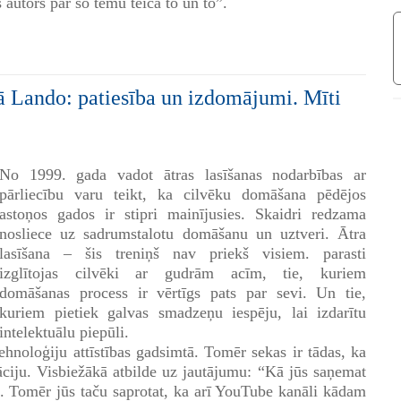
s autors par šo tēmu teica to un to”.
ā Lando: patiesība un izdomājumi. Mīti
No 1999. gada vadot ātras lasīšanas nodarbības ar
pārliecību varu teikt, ka cilvēku domāšana pēdējos
astoņos gados ir stipri mainījusies. Skaidri redzama
nosliece uz sadrumstalotu domāšanu un uztveri. Ātra
lasīšana – šis treniņš nav priekš visiem. parasti
izglītojas cilvēki ar gudrām acīm, tie, kuriem
domāšanas process ir vērtīgs pats par sevi. Un tie,
kuriem pietiek galvas smadzeņu iespēju, lai izdarītu
intelektuālu piepūli.
ehnoloģiju attīstības gadsimtā. Tomēr sekas ir tādas, ka
māciju. Visbiežākā atbilde uz jautājumu: “Kā jūs saņemat
. Tomēr jūs taču saprotat, ka arī YouTube kanāli kādam