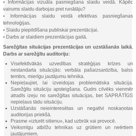
• Informācijas vizuāla pasniegšana slaidu veidā. Kāpēc
vairums slaidu darbojas pret runātāju?
• Informācijas slaidu veidā efektīvas pasniegšanas
tehnoloģijas.
• Slaidu piepildīšana publiskai prezentācijai.
• Darbs ar slaidiem prezentācijas gaitā.
Sarežģītas situācijas prezentācijas un uzstāšanās laikā.
Darbs ar sarežģītu auditoriju:
Visefektīvākās uzvedības stratēģijas krīzes un
nestandarta situācijās: verbāla pašaizsardzība, balss
tembrs, mierīgu jautājumu tehnika.
Nepieļaujiet, lai izveidojas problemātiska situācija.
Sarežģītu situāciju apsteigšana. Gudrs cilvēks vienmēr
atradīs izeju no sarežģītas situācijas, bet SAPRĀTĪGS
nepieļaus tādu situāciju.
Uzstāšanās neieinteresētas un negatīvi noskaņotas
auditorijas priekšā.
Prasme «izturēt sitienu», kad uzbrūk vai provocē.
Veiksmīgu atbilžu tehnikas uz grūtiem un neērtiem
jautājumiem.