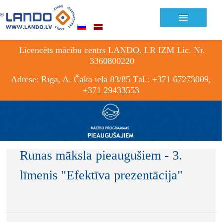
≡
Licencēts mācību centrs LANDO. LR IZM Lic. Nr.
3360800220
Adrese: Rīga, A. Čaka iela 83/85 Tāl.: +371 67273009,
+371 29433553
Runas māksla pieaugušiem - 3.
līmenis "Efektīva prezentācija"