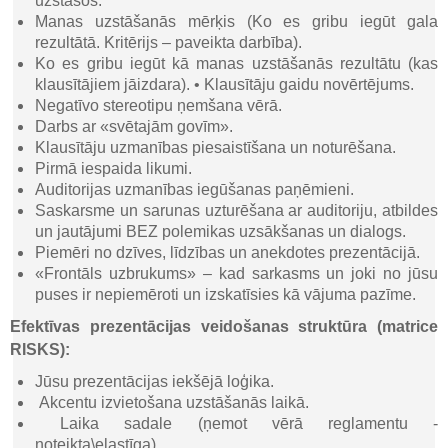
uzstāšos.
Manas uzstāšanās mērķis (Ko es gribu iegūt gala
rezultātā. Kritērijs – paveikta darbība).
Ko es gribu iegūt kā manas uzstāšanās rezultātu (kas
klausītājiem jāizdara). • Klausītāju gaidu novērtējums.
Negatīvo stereotipu ņemšana vērā.
Darbs ar «svētajām govīm».
Klausītāju uzmanības piesaistīšana un noturēšana.
Pirmā iespaida likumi.
Auditorijas uzmanības iegūšanas paņēmieni.
Saskarsme un sarunas uzturēšana ar auditoriju, atbildes
un jautājumi BEZ polemikas uzsākšanas un dialogs.
Piemēri no dzīves, līdzības un anekdotes prezentācijā.
«Frontāls uzbrukums» – kad sarkasms un joki no jūsu
puses ir nepiemēroti un izskatīsies kā vājuma pazīme.
Efektīvas prezentācijas veidošanas struktūra (matrice
RISKS):
Jūsu prezentācijas iekšējā loģika.
Akcentu izvietošana uzstāšanās laikā.
Laika sadale (ņemot vērā reglamentu -
noteikta\elastīga).