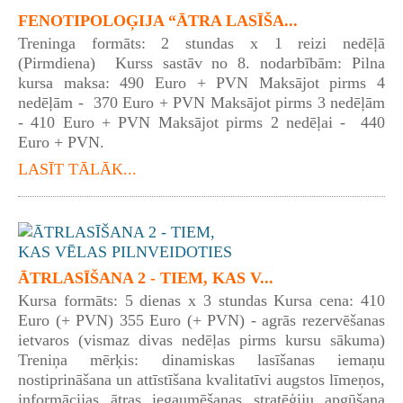
FENOTIPOLOĢIJA “ĀTRA LASĪŠA...
Treninga formāts: 2 stundas x 1 reizi nedēļā
(Pirmdiena) Kurss sastāv no 8. nodarbībām: Pilna
kursa maksa: 490 Euro + PVN Maksājot pirms 4
nedēļām - 370 Euro + PVN Maksājot pirms 3 nedēļām
- 410 Euro + PVN Maksājot pirms 2 nedēļai - 440
Euro + PVN.
LASĪT TĀLĀK...
ĀTRLASĪŠANA 2 - TIEM, KAS V...
Kursa formāts: 5 dienas x 3 stundas Kursa cena: 410
Euro (+ PVN) 355 Euro (+ PVN) - agrās rezervēšanas
ietvaros (vismaz divas nedēļas pirms kursu sākuma)
Treniņa mērķis: dinamiskas lasīšanas iemaņu
nostiprināšana un attīstīšana kvalitatīvi augstos līmeņos,
informācijas ātras iegaumēšanas stratēģiju apgūšana