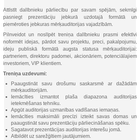
Attīstīt dalībnieku pārliecību par savam spējām, sekmīgi
pasniegt prezentāciju jebkurā uzdotajā formātā un
piemēroties jebkuras mērķauditorijas vajadzībām.
Pilnveidot un noslīpēt treniņa dalībnieku prasmi efektīvi
noformēt idejas, pārdot savu projektu, preci, pakalpojumu,
ideju publiskā formātā augsta statusa mērķauditorijai:
partneriem, direktoru padomei, akcionāriem, potenciālajiem
investoriem, VIP klientiem.
Treniņa uzdevumi:
Paaugstināt savu drošumu saskarsmē ar dažādām
mērķauditorijām.
Iemācīties izmantot plaša diapazona auditorijas
ietekmēšanas tehniku.
Apgūt auditorijas uzmanības vadīšanas iemaņas.
Iemācīties maksimāli precīzi izteikt savas domas un
paaugstināt savu prezentāciju pārliecināšanas spēku.
Sagatavot prezentācijas auditorijas interešu jomā.
Atbildēt uz sarežģītiem jautājumiem.