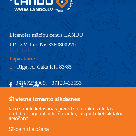
Licencēts mācību centrs LANDO
LR IZM Lic. Nr. 3360800220
Kontakti
Lapas karte
Rīga, A. Čaka iela 83/85
+37167273009, +37129433553
@
info@lando.lv
Šī vietne izmanto sīkdatnes
lai uzlabotu lietošanas pieredzi un optimizētu tās
darbību. Turpinot lietot šo vietni, jūs piekrītiet sīkdatņu
lietošanai.
Sīkdatņu lietošana