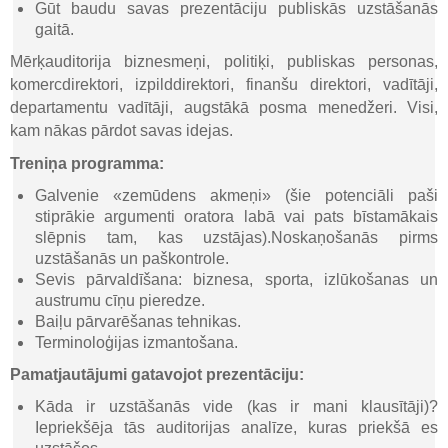
Gūt baudu savas prezentāciju publiskās uzstāšanās
gaitā.
Mērķauditorija biznesmeņi, politiķi, publiskas personas,
komercdirektori, izpilddirektori, finanšu direktori, vadītāji,
departamentu vadītāji, augstākā posma menedžeri. Visi,
kam nākas pārdot savas idejas.
Treniņa programma:
Galvenie «zemūdens akmeņi» (šie potenciāli paši
stiprākie argumenti oratora labā vai pats bīstamākais
slēpnis tam, kas uzstājas).Noskaņošanās pirms
uzstāšanās un paškontrole.
Sevis pārvaldīšana: biznesa, sporta, izlūkošanas un
austrumu cīņu pieredze.
Baiļu pārvarēšanas tehnikas.
Terminoloģijas izmantošana.
Pamatjautājumi gatavojot prezentāciju:
Kāda ir uzstāšanās vide (kas ir mani klausītāji)?
Iepriekšēja tās auditorijas analīze, kuras priekšā es