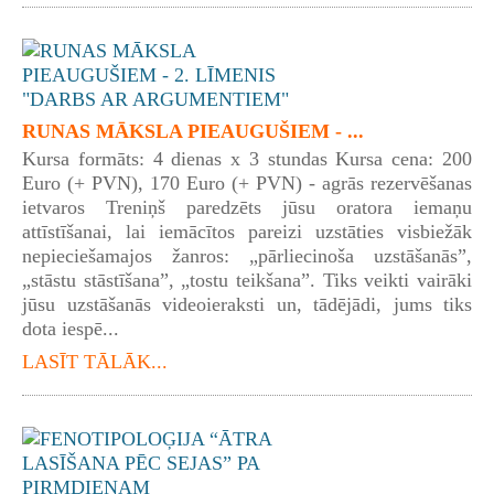
RUNAS MĀKSLA PIEAUGUŠIEM - ...
Kursa formāts: 4 dienas x 3 stundas Kursa cena: 200
Euro (+ PVN), 170 Euro (+ PVN) - agrās rezervēšanas
ietvaros Treniņš paredzēts jūsu oratora iemaņu
attīstīšanai, lai iemācītos pareizi uzstāties visbiežāk
nepieciešamajos žanros: „pārliecinoša uzstāšanās”,
„stāstu stāstīšana”, „tostu teikšana”. Tiks veikti vairāki
jūsu uzstāšanās videoieraksti un, tādējādi, jums tiks
dota iespē...
LASĪT TĀLĀK...