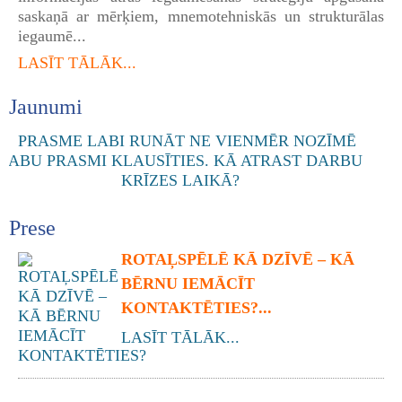
saskaņā ar mērķiem, mnemotehniskās un strukturālas
iegaumē...
LASĪT TĀLĀK...
Jaunumi
Prese
ROTAĻSPĒLĒ KĀ DZĪVĒ – KĀ
BĒRNU IEMĀCĪT
KONTAKTĒTIES?...
LASĪT TĀLĀK...