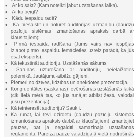
Ar ko sākt? (Kam noteikti jābūt uzstāšanās laikā).
Ar ko beigt?
Kādu iespaidu radīt?
Kā piesaistīt un noturēt auditorijas uzmanību (daudzu
pozīciju sistēmas izmantošanas apraksts darbā ar
klausītajiem):
Pirmā iespaida radīšana (Jums vairs nav iespējas
izlabot pirmo iespaidu. Iemācieties uzreiz parādīt, ka jūs
esat eksperts).
Kā iekustināt auditoriju. Uzstāšanās sākums.
Sarunas uzturēšana ar auditoriju, neielaižoties
polemikā. Jautājumu-atbilžu gājieni.
Piemēri no dzīves, līdzības un anekdotes prezentācijā.
Kongruentātes (saskaņas) ievērošanas uzstāšanās laikā
(cik lielā mērā tas, ko jūs runājat atbilst žestu valodai
jūsu prezentācijā).
Kā ieinteresēt auditoriju? Saukļi.
Kā runāt, lai tevi dzirdētu (daudzu pozīciju sistēmas
izmantošanas apraksts darbā ar klausītajiem) Izmantojiet
pauzes, pat ja negaidīti samazināja uzstāšanās
reglamentu. Pareiza pauze vajadzīgajā vietā nodrošinās