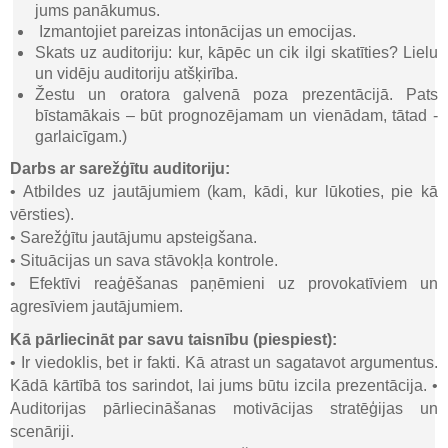
jums panākumus.
Izmantojiet pareizas intonācijas un emocijas.
Skats uz auditoriju: kur, kāpēc un cik ilgi skatīties? Lielu
un vidēju auditoriju atšķirība.
Žestu un oratora galvenā poza prezentācijā. Pats
bīstamākais – būt prognozējamam un vienādam, tātad -
garlaicīgam.)
Darbs ar sarežģītu auditoriju:
• Atbildes uz jautājumiem (kam, kādi, kur lūkoties, pie kā
vērsties).
• Sarežģītu jautājumu apsteigšana.
• Situācijas un sava stāvokļa kontrole.
• Efektīvi reaģēšanas paņēmieni uz provokatīviem un
agresīviem jautājumiem.
Kā pārliecināt par savu taisnību (piespiest):
• Ir viedoklis, bet ir fakti. Kā atrast un sagatavot argumentus.
Kādā kārtībā tos sarindot, lai jums būtu izcila prezentācija. •
Auditorijas pārliecināšanas motivācijas stratēģijas un
scenāriji.