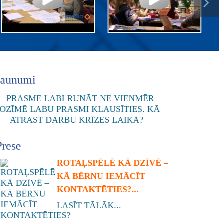
Jaunumi
Prese
ROTAĻSPĒLĒ KĀ DZĪVĒ –
KĀ BĒRNU IEMĀCĪT
KONTAKTĒTIES?...
LASĪT TĀLĀK...