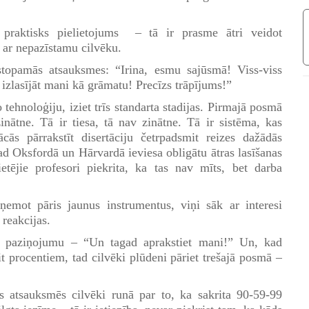
 praktisks pielietojums – tā ir prasme ātri veidot
ar nepazīstamu cilvēku.
stopamās atsauksmes: “Irina, esmu sajūsmā! Viss-viss
 izlasījāt mani kā grāmatu! Precīzs trāpījums!”
 tehnoloģiju, iziet trīs standarta stadijas. Pirmajā posmā
inātne. Tā ir tiesa, tā nav zinātne. Tā ir sistēma, kas
ās pārrakstīt disertāciju četrpadsmit reizes dažādās
ad Oksfordā un Hārvardā ieviesa obligātu ātras lasīšanas
ējie profesori piekrita, ka tas nav mīts, bet darba
ņemot pāris jaunus instrumentus, viņi sāk ar interesi
reakcijas.
kaļu paziņojumu – “Un tagad aprakstiet mani!” Un, kad
t procentiem, tad cilvēki plūdeni pāriet trešajā posmā –
 atsauksmēs cilvēki runā par to, ka sakrita 90-59-99