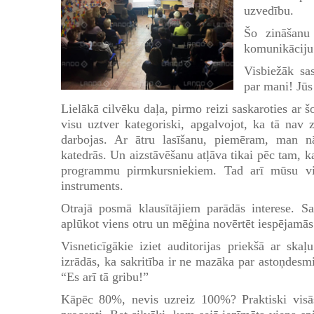
uzvedību.
Šo zināšanu
komunikāciju 
Visbiežāk sa
par mani! Jūs
Lielākā cilvēku daļa, pirmo reizi saskaroties ar šo
visu uztver kategoriski, apgalvojot, ka tā nav z
darbojas. Ar ātru lasīšanu, piemēram, man nāc
katedrās. Un aizstāvēšanu atļāva tikai pēc tam, k
programmu pirmkursniekiem. Tad arī mūsu viet
instruments.
Otrajā posmā klausītājiem parādās interese. Sa
aplūkot viens otru un mēģina novērtēt iespējamās 
Visneticīgākie iziet auditorijas priekšā ar s
izrādās, ka sakritība ir ne mazāka par astoņdesmi
“Es arī tā gribu!”
Kāpēc 80%, nevis uzreiz 100%? Praktiski visās