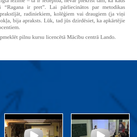
lgta iezīme – tā ir ietiepība, nevar piekrist tam, ka kāds
i “Ragana ir pret”. Lai pārliecinātos par metodikas
aprakstījāt, radiniekiem, kolēģiem vai draugiem (ja viņi
okļa, bija apraksts. Lūk, tad jūs dzirdēsiet, ka apkārtējie
rocentiem.
 apmeklēt pilnu kursu licencētā Mācību centrā Lando.