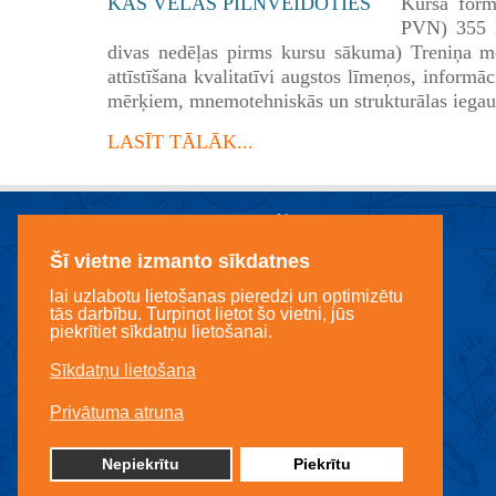
Kursa form
PVN) 355 E
divas nedēļas pirms kursu sākuma) Treniņa mē
attīstīšana kvalitatīvi augstos līmeņos, informā
mērķiem, mnemotehniskās un strukturālas iegau
LASĪT TĀLĀK...
Šī vietne izmanto sīkdatnes
lai uzlabotu lietošanas pieredzi un optimizētu
tās darbību. Turpinot lietot šo vietni, jūs
piekrītiet sīkdatņu lietošanai.
Sīkdatņu lietošana
Licencēts mācību centrs LANDO
Privātuma atruna
LR IZM Lic. Nr. 3360800220
Nepiekrītu
Piekrītu