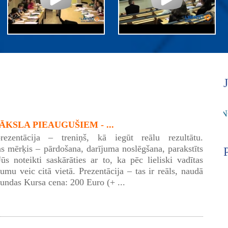
KSLA PIEAUGUŠIEM - ...
rezentācija – treniņš, kā iegūt reālu rezultātu.
as mērķis – pārdošana, darījuma noslēgšana, parakstīts
Jūs noteikti saskārāties ar to, ka pēc lieliski vadītas
umu veic citā vietā. Prezentācija – tas ir reāls, naudā
tundas Kursa cena: 200 Euro (+ ...