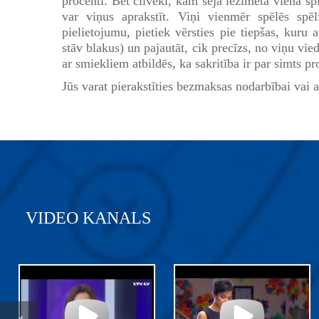
procenti. Bet cilvēki, kam sejā iezīmēta viena spi
var viņus aprakstīt. Viņi vienmēr spēlēs spēl
pielietojumu, pietiek vērsties pie tiepšas, kuru 
stāv blakus) un pajautāt, cik precīzs, no viņu vied
ar smiekliem atbildēs, ka sakritība ir par simts p
Jūs varat pierakstīties bezmaksas nodarbībai vai
VIDEO KANALS