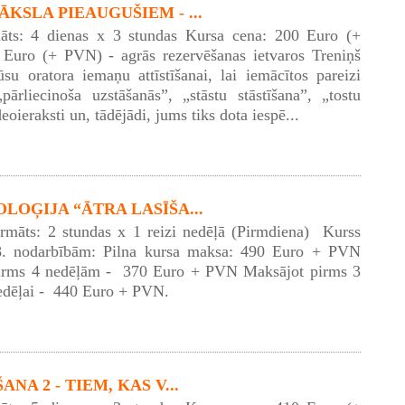
KSLA PIEAUGUŠIEM - ...
āts: 4 dienas x 3 stundas Kursa cena: 200 Euro (+
Euro (+ PVN) - agrās rezervēšanas ietvaros Treniņš
ūsu oratora iemaņu attīstīšanai, lai iemācītos pareizi
pārliecinoša uzstāšanās”, „stāstu stāstīšana”, „tostu
eoieraksti un, tādējādi, jums tiks dota iespē...
LOĢIJA “ĀTRA LASĪŠA...
ormāts: 2 stundas x 1 reizi nedēļā (Pirmdiena) Kurss
8. nodarbībām: Pilna kursa maksa: 490 Euro + PVN
irms 4 nedēļām - 370 Euro + PVN Maksājot pirms 3
edēļai - 440 Euro + PVN.
NA 2 - TIEM, KAS V...