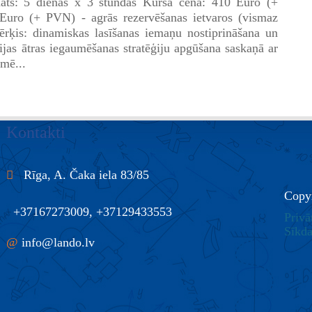
āts: 5 dienas x 3 stundas Kursa cena: 410 Euro (+
uro (+ PVN) - agrās rezervēšanas ietvaros (vismaz
rķis: dinamiskas lasīšanas iemaņu nostiprināšana un
cijas ātras iegaumēšanas stratēģiju apgūšana saskaņā ar
mē...
Kontakti
Rīga, A. Čaka iela 83/85
Copy
+37167273009, +37129433553
Privā
Sīkda
@
info@lando.lv