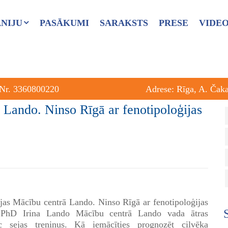
NIJU
PASĀKUMI
SARAKSTS
PRESE
VIDE
 Nr. 3360800220
Adrese: Rīga, A. Čak
Lando. Ninso Rīgā ar fenotipoloģijas
jas Mācību centrā Lando. Ninso Rīgā ar fenotipoloģijas
 PhD Irina Lando Mācību centrā Lando vada ātras
ēc sejas treniņus. Kā iemācīties prognozēt cilvēka