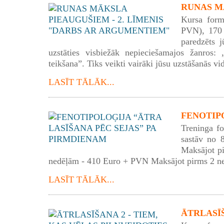
RUNAS MĀ
Kursa form
PVN), 170 
paredzēts j
uzstāties visbiežāk nepieciešamajos žanros: „
teikšana”. Tiks veikti vairāki jūsu uzstāšanās vid
LASĪT TĀLĀK...
FENOTIPO
Treninga f
sastāv no 
Maksājot p
nedēļām - 410 Euro + PVN Maksājot pirms 2 n
LASĪT TĀLĀK...
ĀTRLASĪŠA