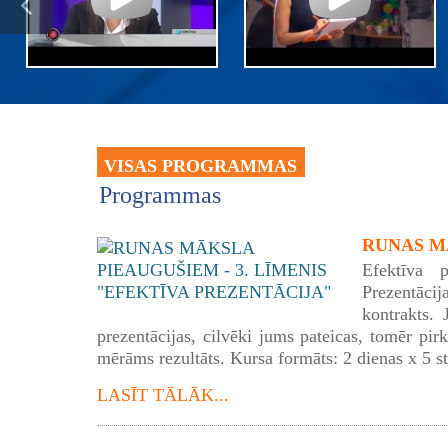
VISAS PROGRAMMAS
Programmas
RUNAS MĀ
Efektīva p
Prezentācij
kontrakts. 
prezentācijas, cilvēki jums pateicas, tomēr pirk
mērāms rezultāts. Kursa formāts: 2 dienas x 5 s
LASĪT TĀLĀK...