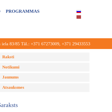
O
PROGRAMMAS
a iela 83/85 Tāl.: +371 67273009, +371 29433553
Raksti
Notikumi
Jaunums
Atsauksmes
Saraksts