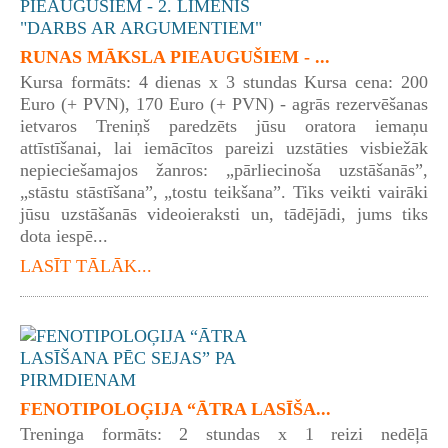
RUNAS MĀKSLA PIEAUGUŠIEM - ...
Kursa formāts: 4 dienas x 3 stundas Kursa cena: 200
Euro (+ PVN), 170 Euro (+ PVN) - agrās rezervēšanas
ietvaros Treniņš paredzēts jūsu oratora iemaņu
attīstīšanai, lai iemācītos pareizi uzstāties visbiežāk
nepieciešamajos žanros: „pārliecinoša uzstāšanās”,
„stāstu stāstīšana”, „tostu teikšana”. Tiks veikti vairāki
jūsu uzstāšanās videoieraksti un, tādējādi, jums tiks
dota iespē...
LASĪT TĀLĀK...
FENOTIPOLOĢIJA “ĀTRA LASĪŠA...
Treninga formāts: 2 stundas x 1 reizi nedēļā