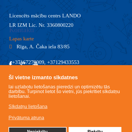
Licencēts mācību centrs LANDO
LR IZM Lic. Nr. 3360800220
Kontakti
Lapas karte
Rīga, A. Čaka iela 83/85
+37167273009, +37129433553
@
info@lando.lv
Šī vietne izmanto sīkdatnes
lai uzlabotu lietošanas pieredzi un optimizētu tās
darbību. Turpinot lietot šo vietni, jūs piekrītiet sīkdatņu
lietošanai.
Sīkdatņu lietošana
Copyright © LANDO 2018, All Rights Reserved.
Privātuma atruna
Privātuma atruna
Nepiekrītu
Piekrītu