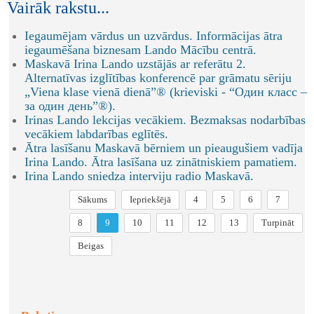
Vairāk rakstu...
Iegaumējam vārdus un uzvārdus. Informācijas ātra
iegaumēšana biznesam Lando Mācību centrā.
Maskavā Irina Lando uzstājās ar referātu 2.
Alternatīvas izglītības konferencē par grāmatu sēriju
„Viena klase vienā dienā”® (krieviski - “Один класс –
за один день”®).
Irinas Lando lekcijas vecākiem. Bezmaksas nodarbības
vecākiem labdarības eglītēs.
Ātra lasīšanu Maskavā bērniem un pieaugušiem vadīja
Irina Lando. Ātra lasīšana uz zinātniskiem pamatiem.
Irina Lando sniedza interviju radio Maskavā.
Sākums
Iepriekšējā
4
5
6
7
8
9
10
11
12
13
Turpināt
Beigas