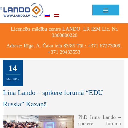
≡
Licencēts mācību centrs LANDO. LR IZM Lic. Nr.
3360800220
Adrese: Rīga, A. Čaka iela 83/85 Tāl.: +371 67273009,
+371 29433553
14
Mar
2017
Irina Lando – spīkere forumā “EDU
Russia” Kazaņā
PhD Irina Lando –
spīkere forumā