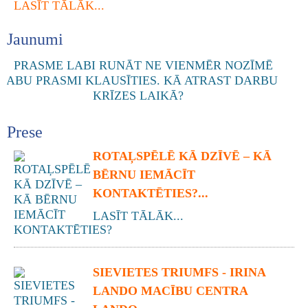
LASĪT TĀLĀK...
Jaunumi
Prese
ROTAĻSPĒLĒ KĀ DZĪVĒ – KĀ
BĒRNU IEMĀCĪT
KONTAKTĒTIES?...
LASĪT TĀLĀK...
SIEVIETES TRIUMFS - IRINA
LANDO MACĪBU CENTRA