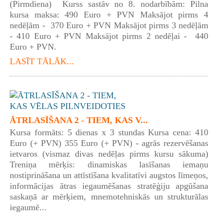
(Pirmdiena) Kurss sastāv no 8. nodarbībām: Pilna
kursa maksa: 490 Euro + PVN Maksājot pirms 4
nedēļām - 370 Euro + PVN Maksājot pirms 3 nedēļām
- 410 Euro + PVN Maksājot pirms 2 nedēļai - 440
Euro + PVN.
LASĪT TĀLĀK...
ĀTRLASĪŠANA 2 - TIEM, KAS V...
Kursa formāts: 5 dienas x 3 stundas Kursa cena: 410
Euro (+ PVN) 355 Euro (+ PVN) - agrās rezervēšanas
ietvaros (vismaz divas nedēļas pirms kursu sākuma)
Treniņa mērķis: dinamiskas lasīšanas iemaņu
nostiprināšana un attīstīšana kvalitatīvi augstos līmeņos,
informācijas ātras iegaumēšanas stratēģiju apgūšana
saskaņā ar mērķiem, mnemotehniskās un strukturālas
iegaumē...