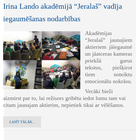
Irina Lando akadēmijā “Jeralaš” vadīja
iegaumēšanas nodarbības
Akadēmijas
“Jeralaš” jaunajiem
aktieriem jāiegaumē
un jāatceras kameras
priekšā garus
tekstus, piešķirot
tiem noteiktu
emocionālu nokrāsu.
Vecāki bieži
aizmirst par to, lai režisors gribētu iedot lomu tam vai
citam jaunajam aktierim, nepietiek tikai ar vēlēšanos.
LASĪT TĀLĀK...