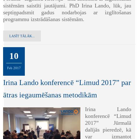
sistēmām saistīti jautājumi. PhD Irina Lando, lūk, jau
septiņpadsmit gadus nodarbojas ar izglītošanas
programmu izstrādāšanas sistēmām.
LASĪT TĀLĀK...
10
Feb
2017
Irina Lando konferencē “Limud 2017” par
ātras iegaumēšanas metodikām
Irina Lando
konferencē “Limud
2017” Jūrmalā
dalījās pieredzē, kā
var izmantot