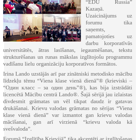
“EDU Russia”
Kazaņā.
Uzaicinājums uz
forumu tika
saņemts,
pamatojoties uz
darbu korporatīvās
universitātēs, ātras lasīšanas, iegaumēšanas, tekstu
strukturēšanas un runas mākslas izglītojošu programmu
vadīšanu lielu organizāciju korporatīvos formātos.
Irina Lando uzstājās arī par zinātniski metodisko mācību
līdzekļu tēmu “Viena klase vienā dienā”® (krieviski –
“Один класс – за один день”®), kas bija izstrādāti
licencētā Mācību centrā Lando®. Šajā sērijā jau izlaistas
divdesmit grāmatas un vēl tikpat daudz ir gatavas
drukāšanai. Krievu valodas grāmatas no sērijas “Viena
klase vienā dienā” var izmantot gan krievu valodas
mācīšanai, gan arī virzienā “krievu valoda kā
svešvaloda”.
Forumā “Izglītība Krievijā” tika akcentēti ar izglītošanas