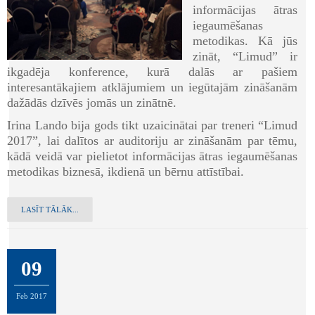
informācijas ātras
iegaumēšanas
metodikas. Kā jūs
zināt, “Limud” ir
ikgadēja konference, kurā dalās ar pašiem
interesantākajiem atklājumiem un iegūtajām zināšanām
dažādās dzīvēs jomās un zinātnē.
Irina Lando bija gods tikt uzaicinātai par treneri “Limud
2017”, lai dalītos ar auditoriju ar zināšanām par tēmu,
kādā veidā var pielietot informācijas ātras iegaumēšanas
metodikas biznesā, ikdienā un bērnu attīstībai.
LASĪT TĀLĀK...
09
Feb
2017