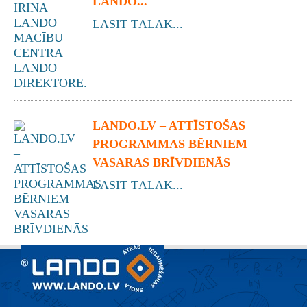
LANDO...
LASĪT TĀLĀK...
LANDO.LV – ATTĪSTOŠAS
PROGRAMMAS BĒRNIEM
VASARAS BRĪVDIENĀS
LASĪT TĀLĀK...