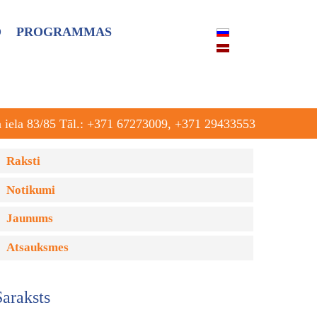
O
PROGRAMMAS
a iela 83/85 Tāl.: +371 67273009, +371 29433553
Raksti
Notikumi
Jaunums
Atsauksmes
Saraksts