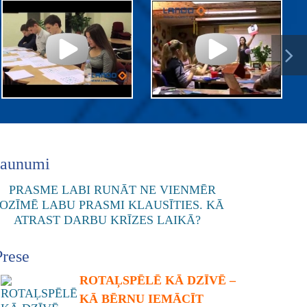
Jaunumi
Prese
ROTAĻSPĒLĒ KĀ DZĪVĒ –
KĀ BĒRNU IEMĀCĪT