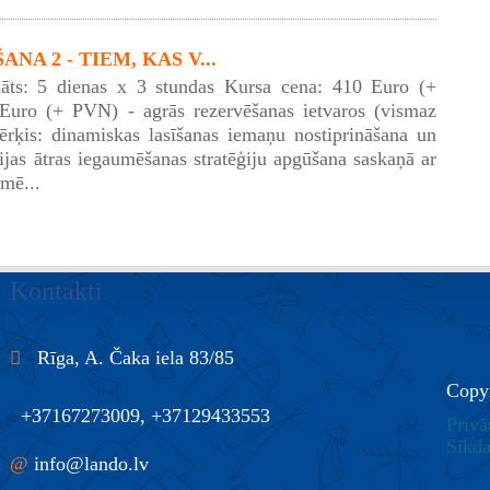
NA 2 - TIEM, KAS V...
āts: 5 dienas x 3 stundas Kursa cena: 410 Euro (+
uro (+ PVN) - agrās rezervēšanas ietvaros (vismaz
rķis: dinamiskas lasīšanas iemaņu nostiprināšana un
cijas ātras iegaumēšanas stratēģiju apgūšana saskaņā ar
mē...
Kontakti
Rīga, A. Čaka iela 83/85
Copy
+37167273009, +37129433553
Privā
Sīkda
@
info@lando.lv