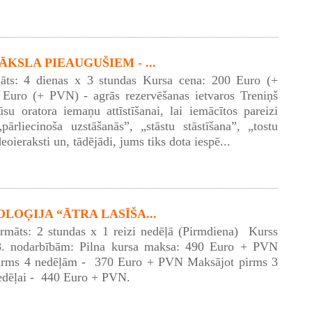
KSLA PIEAUGUŠIEM - ...
āts: 4 dienas x 3 stundas Kursa cena: 200 Euro (+
Euro (+ PVN) - agrās rezervēšanas ietvaros Treniņš
ūsu oratora iemaņu attīstīšanai, lai iemācītos pareizi
pārliecinoša uzstāšanās”, „stāstu stāstīšana”, „tostu
eoieraksti un, tādējādi, jums tiks dota iespē...
LOĢIJA “ĀTRA LASĪŠA...
ormāts: 2 stundas x 1 reizi nedēļā (Pirmdiena) Kurss
8. nodarbībām: Pilna kursa maksa: 490 Euro + PVN
irms 4 nedēļām - 370 Euro + PVN Maksājot pirms 3
edēļai - 440 Euro + PVN.