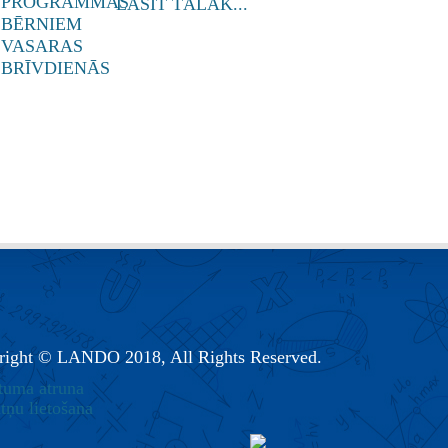
LASĪT TĀLĀK...
right © LANDO 2018, All Rights Reserved.
tuma atruna
tņu lietošana