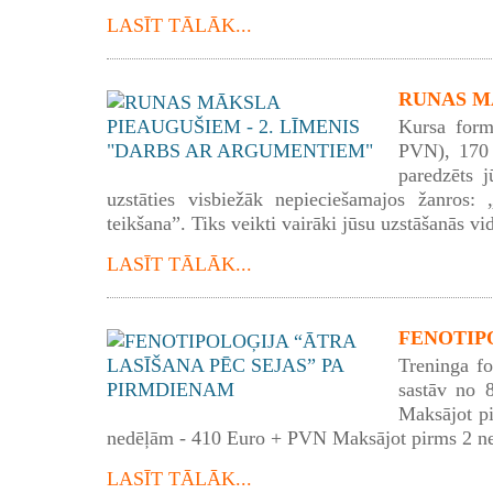
LASĪT TĀLĀK...
RUNAS MĀ
Kursa form
PVN), 170 
paredzēts j
uzstāties visbiežāk nepieciešamajos žanros: „
teikšana”. Tiks veikti vairāki jūsu uzstāšanās vid
LASĪT TĀLĀK...
FENOTIPO
Treninga f
sastāv no 
Maksājot p
nedēļām - 410 Euro + PVN Maksājot pirms 2 n
LASĪT TĀLĀK...