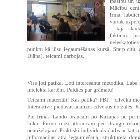
īpašību un u
Mācību cent
Irina, labdie
vairāk uzpeld
– tajā skai
faktiem... jū
neieskatotie
punktu kā jūsu iegaumēšanas kursā. Starp citu, a
Diāna), teicami darbojas.
Viss ļoti patika. Ļoti interesanta metodika. Laba
intelekta kartēm. Paldies par grāmatu!
Teicami materiāli! Kas patika? FBI – cilvēku me
Interaktīvi: piedāvāt analīzei cilvēkus no zāles. K
Pie Irinas Lando braucam no Kazaņas ne pirm
laikā. Pirmo reizi atbraucām pēc draugu rekom
nenožēlojām! Praktiski individuāls darbs ar katru
informācijas ātrā iegaumēšanā, strukturētā do