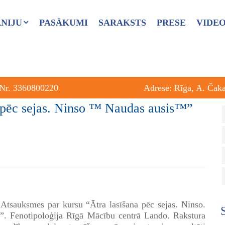
NIJU
PASĀKUMI
SARAKSTS
PRESE
VIDE
 Nr. 3360800220
Adrese: Rīga, A. Čak
 pēc sejas. Ninso ™ Naudas ausis™”
 Atsauksmes par kursu “Ātra lasīšana pēc sejas. Ninso.
”. Fenotipoloģija Rīgā Mācību centrā Lando. Rakstura