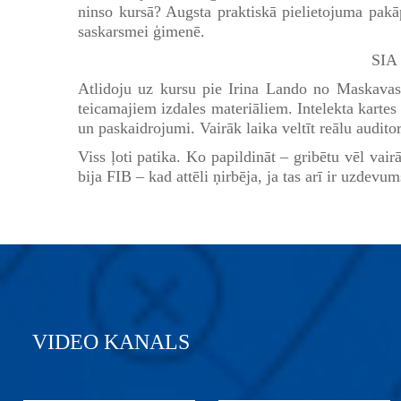
ninso kursā? Augsta praktiskā pielietojuma pakāp
saskarsmei ģimenē.
SIA 
Atlidoju uz kursu pie Irina Lando no Maskavas
teicamajiem izdales materiāliem. Intelekta kartes 
un paskaidrojumi. Vairāk laika veltīt reālu audito
Viss ļoti patika. Ko papildināt – gribētu vēl vai
bija FIB – kad attēli ņirbēja, ja tas arī ir uzdevum
VIDEO KANALS