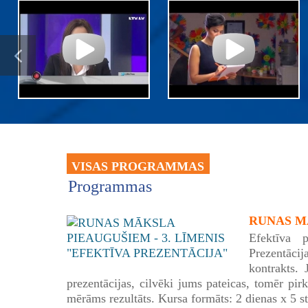
VISAS PROGRAMMAS
Programmas
RUNAS MĀ
Efektīva p
Prezentācij
kontrakts. 
prezentācijas, cilvēki jums pateicas, tomēr pirk
mērāms rezultāts. Kursa formāts: 2 dienas x 5 s