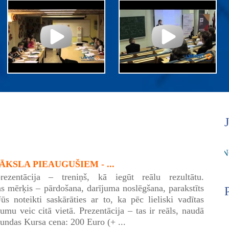
KSLA PIEAUGUŠIEM - ...
rezentācija – treniņš, kā iegūt reālu rezultātu.
as mērķis – pārdošana, darījuma noslēgšana, parakstīts
Jūs noteikti saskārāties ar to, ka pēc lieliski vadītas
umu veic citā vietā. Prezentācija – tas ir reāls, naudā
tundas Kursa cena: 200 Euro (+ ...