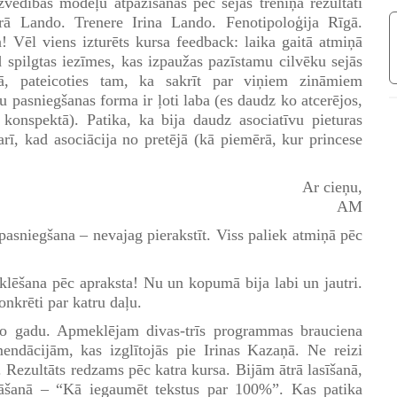
zvedības modeļu atpazīšanas pēc sejas treniņa rezultāti
rā Lando. Trenere Irina Lando. Fenotipoloģija Rīgā.
n! Vēl viens izturēts kursa feedback: laika gaitā atmiņā
 spilgtas iezīmes, kas izpaužas pazīstamu cilvēku sejās
tā, pateicoties tam, ka sakrīt par viņiem zināmiem
su pasniegšanas forma ir ļoti laba (es daudz ko atcerējos,
s konspektā). Patika, ka bija daudz asociatīvu pieturas
rī, kad asociācija no pretējā (kā piemērā, kur princese
Ar cieņu,
АМ
 pasniegšana – nevajag pierakstīt. Viss paliek atmiņā pēc
klēšana pēc apraksta! Nu un kopumā bija labi un jautri.
onkrēti par katru daļu.
o gadu. Apmeklējam divas-trīs programmas brauciena
endācijām, kas izglītojās pie Irinas Kazaņā. Ne reizi
. Rezultāts redzams pēc katra kursa. Bijām ātrā lasīšanā,
māšanā – “Kā iegaumēt tekstus par 100%”. Kas patika