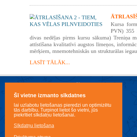
ĀTRLASĪŠA
Kursa form
PVN) 355 E
divas nedēļas pirms kursu sākuma) Treniņa mē
attīstīšana kvalitatīvi augstos līmeņos, informā
mērķiem, mnemotehniskās un strukturālas iegau
LASĪT TĀLĀK...
Šī vietne izmanto sīkdatnes
lai uzlabotu lietošanas pieredzi un optimizētu
tās darbību. Turpinot lietot šo vietni, jūs
piekrītiet sīkdatņu lietošanai.
Sīkdatņu lietošana
Licencēts mācību centrs LANDO