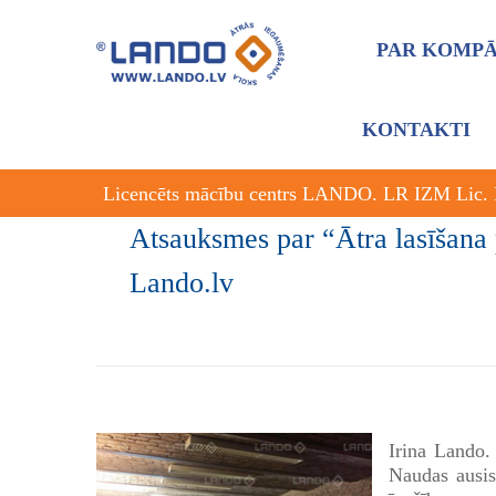
PAR KOMPĀ
KONTAKTI
Licencēts mācību centrs LANDO. LR IZM Lic.
Atsauksmes par “Ātra lasīšana
Lando.lv
Irina Lando.
Naudas ausis