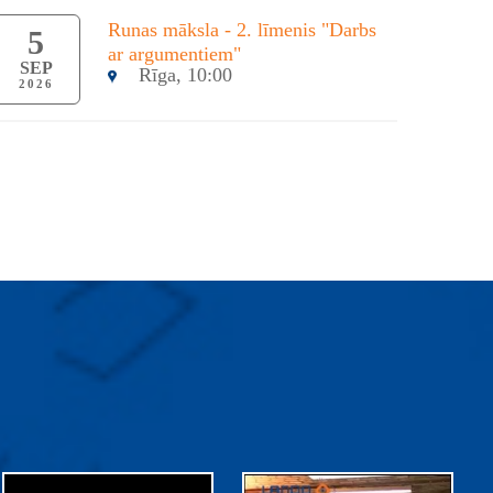
Runas māksla - 2. līmenis "Darbs
5
ar argumentiem"
SEP
Rīga, 10:00
2026