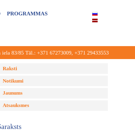
O
PROGRAMMAS
a iela 83/85 Tāl.: +371 67273009, +371 29433553
Raksti
Notikumi
Jaunums
Atsauksmes
Saraksts