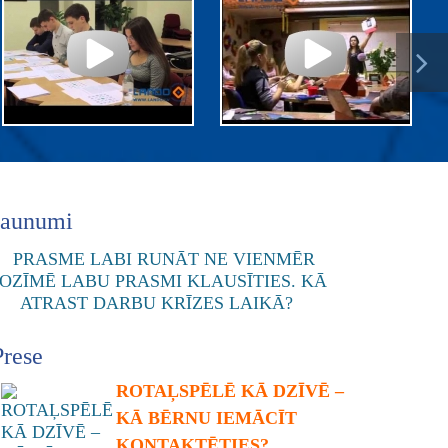
Jaunumi
Prese
ROTAĻSPĒLĒ KĀ DZĪVĒ –
KĀ BĒRNU IEMĀCĪT
KONTAKTĒTIES?...