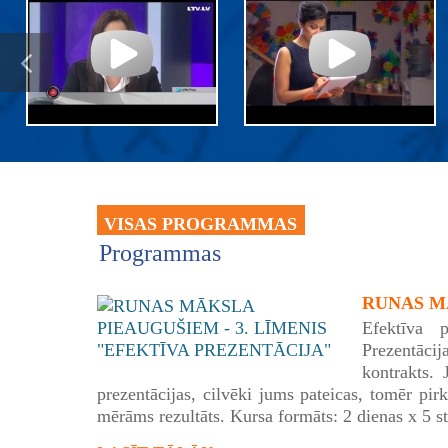
VISAS PROGRAMMAS
Programmas
RUNAS MĀ
Efektīva p
Prezentācij
kontrakts. 
prezentācijas, cilvēki jums pateicas, tomēr pirk
mērāms rezultāts. Kursa formāts: 2 dienas x 5 s