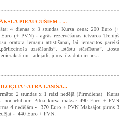
KSLA PIEAUGUŠIEM - ...
āts: 4 dienas x 3 stundas Kursa cena: 200 Euro (+
Euro (+ PVN) - agrās rezervēšanas ietvaros Treniņš
ūsu oratora iemaņu attīstīšanai, lai iemācītos pareizi
pārliecinoša uzstāšanās”, „stāstu stāstīšana”, „tostu
eoieraksti un, tādējādi, jums tiks dota iespē...
LOĢIJA “ĀTRA LASĪŠA...
ormāts: 2 stundas x 1 reizi nedēļā (Pirmdiena) Kurss
8. nodarbībām: Pilna kursa maksa: 490 Euro + PVN
irms 4 nedēļām - 370 Euro + PVN Maksājot pirms 3
edēļai - 440 Euro + PVN.