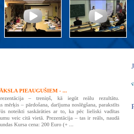
KSLA PIEAUGUŠIEM - ...
rezentācija – treniņš, kā iegūt reālu rezultātu.
as mērķis – pārdošana, darījuma noslēgšana, parakstīts
Jūs noteikti saskārāties ar to, ka pēc lieliski vadītas
umu veic citā vietā. Prezentācija – tas ir reāls, naudā
tundas Kursa cena: 200 Euro (+ ...