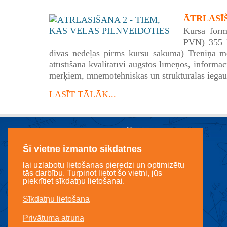
ĀTRLASĪŠA
Kursa form
PVN) 355 E
divas nedēļas pirms kursu sākuma) Treniņa mē
attīstīšana kvalitatīvi augstos līmeņos, informā
mērķiem, mnemotehniskās un strukturālas iegau
LASĪT TĀLĀK...
Šī vietne izmanto sīkdatnes
lai uzlabotu lietošanas pieredzi un optimizētu
tās darbību. Turpinot lietot šo vietni, jūs
piekrītiet sīkdatņu lietošanai.
Sīkdatņu lietošana
Licencēts mācību centrs LANDO
Privātuma atruna