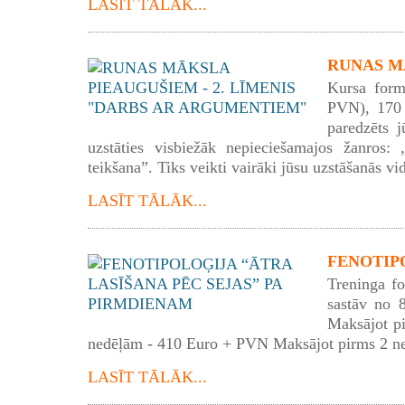
LASĪT TĀLĀK...
RUNAS MĀ
Kursa form
PVN), 170 
paredzēts j
uzstāties visbiežāk nepieciešamajos žanros: „
teikšana”. Tiks veikti vairāki jūsu uzstāšanās vid
LASĪT TĀLĀK...
FENOTIPO
Treninga f
sastāv no 
Maksājot p
nedēļām - 410 Euro + PVN Maksājot pirms 2 n
LASĪT TĀLĀK...