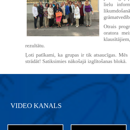
lielu info
likumdošanā,
grāmatvedība
Otrais prog
oratora mei
klausītāji
rezultātu.
Ļoti patīkami, ka grupas ir tik atsaucīgas. Mēs
strādāt! Satiksimies nākošajā izglītošanas blokā.
VIDEO KANALS