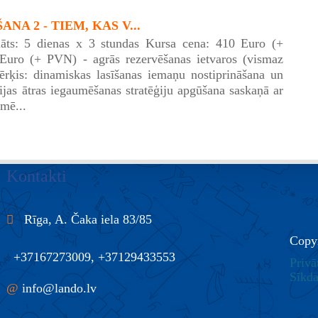
NA 2 - TIEM, KAS V...
āts: 5 dienas x 3 stundas Kursa cena: 410 Euro (+
uro (+ PVN) - agrās rezervēšanas ietvaros (vismaz
rķis: dinamiskas lasīšanas iemaņu nostiprināšana un
cijas ātras iegaumēšanas stratēģiju apgūšana saskaņā ar
mē...
Kontakti
Rīga, A. Čaka iela 83/85
Copy
+37167273009, +37129433553
Privā
Sīkda
@
info@lando.lv