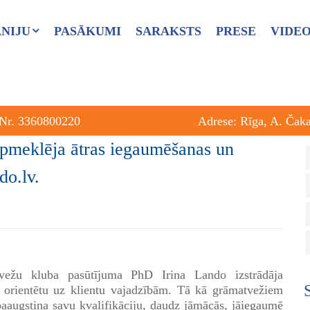
NIJU
PASĀKUMI
SARAKSTS
PRESE
VIDE
 Nr. 3360800220
Adrese: Rīga, A. Čak
apmeklēja ātras iegaumēšanas un
do.lv.
vežu kluba pasūtījuma PhD Irina Lando izstrādāja
orientētu uz klientu vajadzībām. Tā kā grāmatvežiem
paaugstina savu kvalifikāciju, daudz jāmācās, jāiegaumē