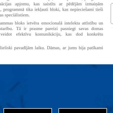
rmācijas apjomu, kas saistīts ar pēdējām izmaiņām
 programmā tika iekļauti bloki, kas nepieciešami tieši
s speciālistiem.
rammas bloks ietvēra emocionalā intelekta attīstību un
starību. Tā ir prasme pareizi pasniegt savas domas
em,veidot efektīvu komunikāciju, kas dod konkrētu
 lieliski pavadījām laiku. Dāmas, ar jums bija patīkami