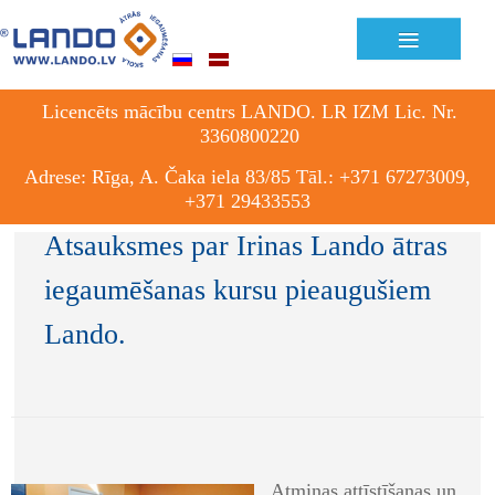
≡
Licencēts mācību centrs LANDO. LR IZM Lic. Nr.
3360800220
Adrese: Rīga, A. Čaka iela 83/85 Tāl.: +371 67273009,
+371 29433553
Atsauksmes par Irinas Lando ātras
iegaumēšanas kursu pieaugušiem
Lando.
Atmiņas attīstīšanas un