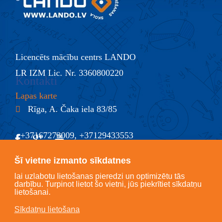
Licencēts mācību centrs LANDO
LR IZM Lic. Nr. 3360800220
Kontakti
Lapas karte
Rīga, A. Čaka iela 83/85
+37167273009, +37129433553
@
info@lando.lv
Šī vietne izmanto sīkdatnes
lai uzlabotu lietošanas pieredzi un optimizētu tās
darbību. Turpinot lietot šo vietni, jūs piekrītiet sīkdatņu
lietošanai.
Sīkdatņu lietošana