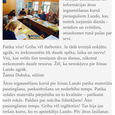
informācijas ātras
iegaumēšanas kursā
pieaugušiem Lando, kas
notiek izejamās dienās -
sestdien un svētdien,
atsauksmes runā pašas par
sevi.
Patika viss! Gribu vēl darboties. Ja tādā treniņā nokļūtu
agrāk, es ieekonomētu tik daudz spēka, laika un nervu!
Visi, kas veltīs šim treniņam divas dienas, nākotnē
ieekonomēs daudz resursu. Žēl, ka nenokļuvu pie Irinas
Lando agrāk.
Žanna Dubska, stiliste
Ātras iegaumēšana kursā pie Irinas Lando patika materiāla
pasniegšana, paskaidrošana un nodarbību temps. Patika
izdales materiālu pārpilnība un to kvalitāte – patīkami
turēt rokās. Paldies par mācību līdzekļiem! Ātrs
pasniegšanas temps. Gribu vēl izglītoties! Tas bija jau
trešais kurss, ko es apmeklēju Lando. Pēc ātras lasīšanas