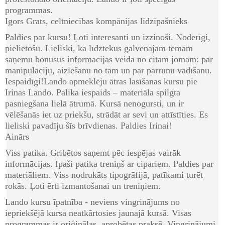
programmas.
Igors Grats, celtniecības kompānijas līdzīpašnieks
Paldies par kursu! Ļoti interesanti un izzinoši. Noderīgi,
pielietošu. Lieliski, ka līdztekus galvenajam tēmām
saņēmu bonusus informācijas veidā no citām jomām: par
manipulāciju, aiziešanu no tām un par pārrunu vadīšanu.
Iespaidīgi!Lando apmeklēju ātras lasīšanas kursu pie
Irinas Lando. Palika iespaids – materiāla spilgta
pasniegšana lielā ātrumā. Kursā nenogursti, un ir
vēlēšanās iet uz priekšu, strādāt ar sevi un attīstīties. Es
lieliski pavadīju šīs brīvdienas. Paldies Irinai!
Ainārs
Viss patika. Gribētos saņemt pēc iespējas vairāk
informācijas. Īpaši patika treniņš ar cipariem. Paldies par
materiāliem. Viss nodrukāts tipogrāfijā, patīkami turēt
rokās. Ļoti ērti izmantošanai un treniņiem.
Lando kursu īpatnība - neviens vingrinājums no
iepriekšējā kursa neatkārtosies jaunajā kursā. Visas
programmas ir oriģinālas, aprobētas praksē. Vingrinājumi