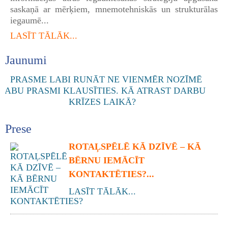
saskaņā ar mērķiem, mnemotehniskās un strukturālas
iegaumē...
LASĪT TĀLĀK...
Jaunumi
Prese
ROTAĻSPĒLĒ KĀ DZĪVĒ – KĀ
BĒRNU IEMĀCĪT
KONTAKTĒTIES?...
LASĪT TĀLĀK...