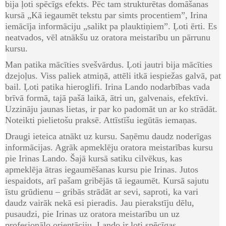
bija ļoti spēcīgs efekts. Pēc tam strukturētas domāšanas
kursā „Kā iegaumēt tekstu par simts procentiem”, Irina
iemācīja informāciju „salikt pa plauktiņiem”. Ļoti ērti. Es
neatvados, vēl atnākšu uz oratora meistarību un pārrunu
kursu.
Man patika mācīties svešvārdus. Ļoti jautri bija mācīties
dzejoļus. Viss paliek atmiņā, attēli itkā iespiežas galvā, pat
bail. Ļoti patika hieroglifi. Irina Lando nodarbības vada
brīvā formā, tajā pašā laikā, ātri un, galvenais, efektīvi.
Uzzināju jaunas lietas, ir par ko padomāt un ar ko strādāt.
Noteikti pielietošu praksē. Attīstīšu iegūtās iemaņas.
Draugi ieteica atnākt uz kursu. Saņēmu daudz noderīgas
informācijas. Agrāk apmeklēju oratora meistarības kursu
pie Irinas Lando. Šajā kursā satiku cilvēkus, kas
apmeklēja ātras iegaumēšanas kursu pie Irinas. Jutos
iespaidots, arī pašam gribējās tā iegaumēt. Kursā sajutu
īstu grūdienu – gribās strādāt ar sevi, saproti, ka vari
daudz vairāk nekā esi pieradis. Jau pierakstīju dēlu,
pusaudzi, pie Irinas uz oratora meistarību un uz
profesionālo orientāciju. Lando ir ļoti spēcīgas