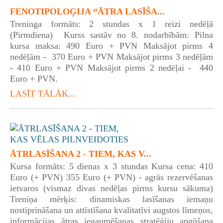
FENOTIPOLOĢIJA “ĀTRA LASĪŠA...
Treninga formāts: 2 stundas x 1 reizi nedēļā
(Pirmdiena) Kurss sastāv no 8. nodarbībām: Pilna
kursa maksa: 490 Euro + PVN Maksājot pirms 4
nedēļām - 370 Euro + PVN Maksājot pirms 3 nedēļām
- 410 Euro + PVN Maksājot pirms 2 nedēļai - 440
Euro + PVN.
LASĪT TĀLĀK...
ĀTRLASĪŠANA 2 - TIEM, KAS V...
Kursa formāts: 5 dienas x 3 stundas Kursa cena: 410
Euro (+ PVN) 355 Euro (+ PVN) - agrās rezervēšanas
ietvaros (vismaz divas nedēļas pirms kursu sākuma)
Treniņa mērķis: dinamiskas lasīšanas iemaņu
nostiprināšana un attīstīšana kvalitatīvi augstos līmeņos,
informācijas ātras iegaumēšanas stratēģiju apgūšana