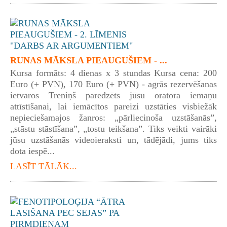
RUNAS MĀKSLA PIEAUGUŠIEM - ...
Kursa formāts: 4 dienas x 3 stundas Kursa cena: 200
Euro (+ PVN), 170 Euro (+ PVN) - agrās rezervēšanas
ietvaros Treniņš paredzēts jūsu oratora iemaņu
attīstīšanai, lai iemācītos pareizi uzstāties visbiežāk
nepieciešamajos žanros: „pārliecinoša uzstāšanās”,
„stāstu stāstīšana”, „tostu teikšana”. Tiks veikti vairāki
jūsu uzstāšanās videoieraksti un, tādējādi, jums tiks
dota iespē...
LASĪT TĀLĀK...