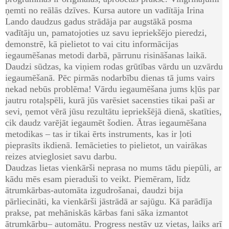
ņemti no reālās dzīves. Kursa autore un vadītāja Irina
Lando daudzus gadus strādāja par augstākā posma
vadītāju un, pamatojoties uz savu iepriekšējo pieredzi,
demonstrē, kā pielietot to vai citu informācijas
iegaumēšanas metodi darbā, pārrunu risināšanas laikā.
Daudzi sūdzas, ka viņiem rodas grūtības vārdu un uzvārdu
iegaumēšanā. Pēc pirmās nodarbību dienas tā jums vairs
nekad nebūs problēma! Vārdu iegaumēšana jums kļūs par
jautru rotaļspēli, kurā jūs varēsiet sacensties tikai paši ar
sevi, ņemot vērā jūsu rezultātu iepriekšējā dienā, skatīties,
cik daudz varējāt iegaumēt šodien. Ātras iegaumēšana
metodikas – tas ir tikai ērts instruments, kas ir ļoti
pieprasīts ikdienā. Iemācieties to pielietot, un vairākas
reizes atvieglosiet savu darbu.
Daudzas lietas vienkārši neprasa no mums tādu piepūli, ar
kādu mēs esam pieraduši to veikt. Piemēram, līdz
ātrumkārbas-automāta izgudrošanai, daudzi bija
pārliecināti, ka vienkārši jāstrādā ar sajūgu. Kā parādīja
prakse, pat mehāniskās kārbas fani sāka izmantot
ātrumkārbu– automātu. Progress nestāv uz vietas, laiks arī