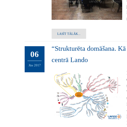
LASĪT TĀLĀK...
“Strukturēta domāšana. Kā
06
centrā Lando
Jūn
2017