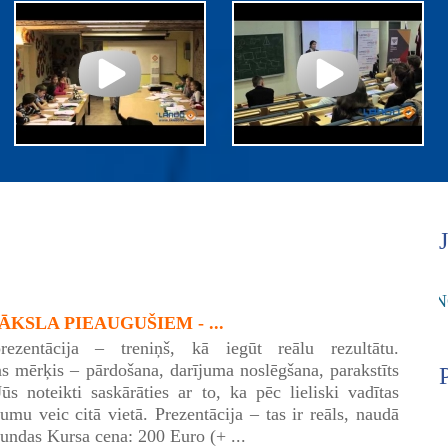
KSLA PIEAUGUŠIEM - ...
rezentācija – treniņš, kā iegūt reālu rezultātu.
as mērķis – pārdošana, darījuma noslēgšana, parakstīts
Jūs noteikti saskārāties ar to, ka pēc lieliski vadītas
umu veic citā vietā. Prezentācija – tas ir reāls, naudā
tundas Kursa cena: 200 Euro (+ ...