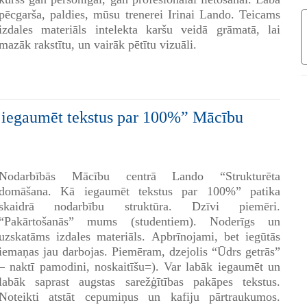
pēcgarša, paldies, mūsu trenerei Irinai Lando. Teicams
izdales materiāls intelekta karšu veidā grāmatā, lai
mazāk rakstītu, un vairāk pētītu vizuāli.
 iegaumēt tekstus par 100%” Mācību
Nodarbībās Mācību centrā Lando “Strukturēta
domāšana. Kā iegaumēt tekstus par 100%” patika
skaidrā nodarbību struktūra. Dzīvi piemēri.
“Pakārtošanās” mums (studentiem). Noderīgs un
uzskatāms izdales materiāls. Apbrīnojami, bet iegūtās
iemaņas jau darbojas. Piemēram, dzejolis “Ūdrs getrās”
– naktī pamodini, noskaitīšu=). Var labāk iegaumēt un
labāk saprast augstas sarežģītības pakāpes tekstus.
Noteikti atstāt cepumiņus un kafiju pārtraukumos.