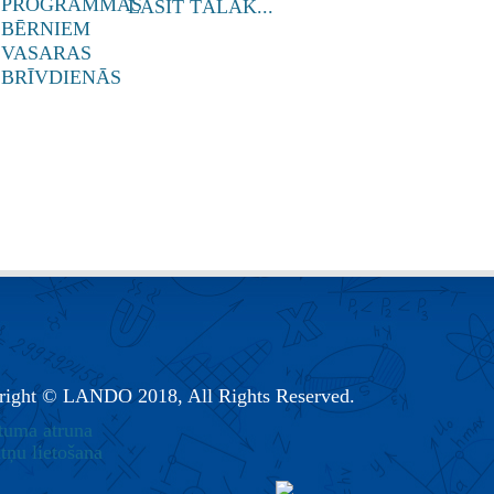
LASĪT TĀLĀK...
right © LANDO 2018, All Rights Reserved.
tuma atruna
tņu lietošana