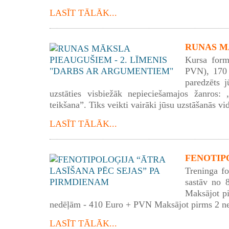
LASĪT TĀLĀK...
RUNAS MĀ
Kursa form
PVN), 170 
paredzēts j
uzstāties visbiežāk nepieciešamajos žanros: „
teikšana”. Tiks veikti vairāki jūsu uzstāšanās vid
LASĪT TĀLĀK...
FENOTIPO
Treninga f
sastāv no 
Maksājot p
nedēļām - 410 Euro + PVN Maksājot pirms 2 n
LASĪT TĀLĀK...