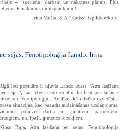
ribēju – “spērienu” darbam un nākotnes plānus. Plus
pielietot. Panākumus un uzplaukumu!
Irina Vaišļa, SIA “Katiss” izpilddirektore
ēc sejas. Fenotipoloģija Lando. Irina
Rīgā ļoti populārs ir kļuvis Lando kurss “Ātra lasīšana
pēc sejas”, kas ietver seno zinātni, kā lasīt pēc sejas –
ninso un fenotipoloģiju. Analīze, kā cilvēks uzvedīsies
stresa situācijās, kad pazudīs audzināšanas uzslāņojums,
vienmēr palīdzēs darbā ar klientiem, partneriem,
draugiem, un, īpaši, ģimenes locekļiem.
Ninso Rīgā. Ātra lasīšana pēc sejas. Fenotipoloģija