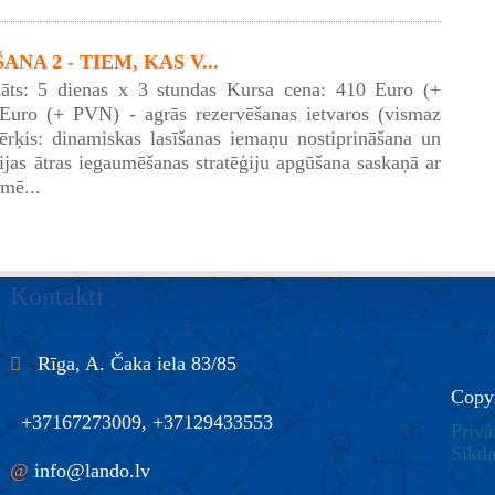
NA 2 - TIEM, KAS V...
āts: 5 dienas x 3 stundas Kursa cena: 410 Euro (+
uro (+ PVN) - agrās rezervēšanas ietvaros (vismaz
rķis: dinamiskas lasīšanas iemaņu nostiprināšana un
cijas ātras iegaumēšanas stratēģiju apgūšana saskaņā ar
mē...
Kontakti
Rīga, A. Čaka iela 83/85
Copy
+37167273009, +37129433553
Privā
Sīkda
@
info@lando.lv