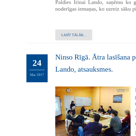
Paldies Irinai Lando, saņēmu ko g
noderīgas iemaņas, ko uzreiz sāku 
LASĪT TĀLĀK...
Ninso Rīgā. Ātra lasīšana p
24
Lando, atsauksmes.
Mar
2017