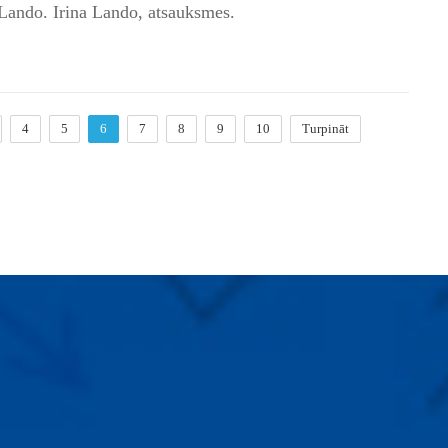
Lando. Irina Lando, atsauksmes.
4
5
6
7
8
9
10
Turpināt