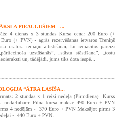
KSLA PIEAUGUŠIEM - ...
āts: 4 dienas x 3 stundas Kursa cena: 200 Euro (+
Euro (+ PVN) - agrās rezervēšanas ietvaros Treniņš
ūsu oratora iemaņu attīstīšanai, lai iemācītos pareizi
pārliecinoša uzstāšanās”, „stāstu stāstīšana”, „tostu
eoieraksti un, tādējādi, jums tiks dota iespē...
LOĢIJA “ĀTRA LASĪŠA...
ormāts: 2 stundas x 1 reizi nedēļā (Pirmdiena) Kurss
8. nodarbībām: Pilna kursa maksa: 490 Euro + PVN
irms 4 nedēļām - 370 Euro + PVN Maksājot pirms 3
edēļai - 440 Euro + PVN.