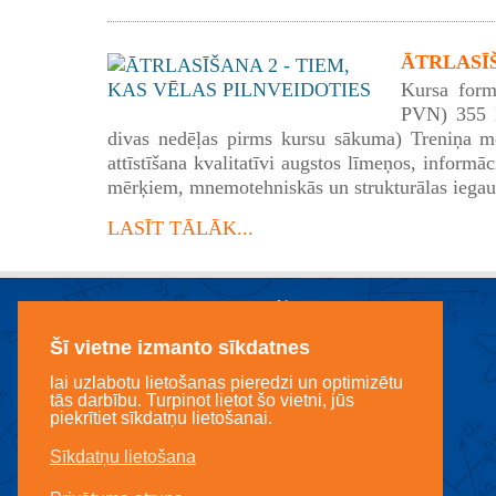
ĀTRLASĪŠA
Kursa form
PVN) 355 E
divas nedēļas pirms kursu sākuma) Treniņa mē
attīstīšana kvalitatīvi augstos līmeņos, informā
mērķiem, mnemotehniskās un strukturālas iegau
LASĪT TĀLĀK...
Šī vietne izmanto sīkdatnes
lai uzlabotu lietošanas pieredzi un optimizētu
tās darbību. Turpinot lietot šo vietni, jūs
piekrītiet sīkdatņu lietošanai.
Sīkdatņu lietošana
Licencēts mācību centrs LANDO