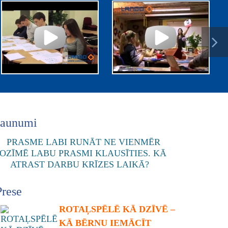
Jaunumi
Prese
ROTAĻSPĒLĒ KĀ DZĪVĒ –
KĀ BĒRNU IEMĀCĪT