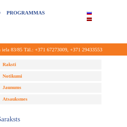
O
PROGRAMMAS
a iela 83/85 Tāl.: +371 67273009, +371 29433553
Raksti
Notikumi
Jaunums
Atsauksmes
Saraksts