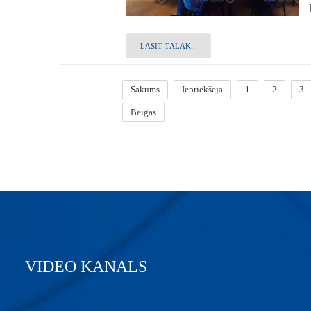
LASĪT TĀLĀK...
Sākums
Iepriekšējā
1
2
3
Beigas
VIDEO KANALS