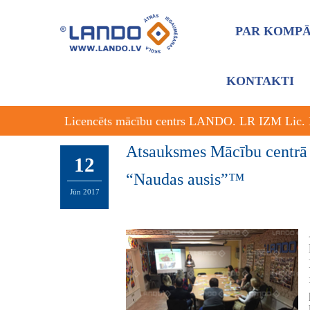
PAR KOMPĀ
KONTAKTI
Licencēts mācību centrs LANDO. LR IZM Lic.
Atsauksmes Mācību centrā L
12
“Naudas ausis”™
Jūn
2017