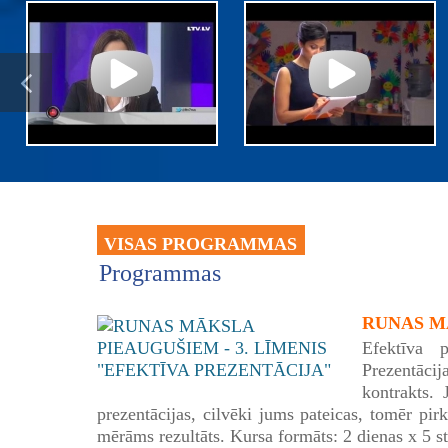
VISAS PROGRAMMAS
Programmas
RUNAS MĀ
Efektīva p
Prezentācij
kontrakts. 
prezentācijas, cilvēki jums pateicas, tomēr pirk
mērāms rezultāts. Kursa formāts: 2 dienas x 5 s