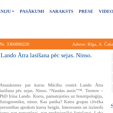
NIJU
PASĀKUMI
SARAKSTS
PRESE
VIDE
 Nr. 3360800220
Adrese: Rīga, A. Čak
ando Ātra lasīšana pēc sejas. Ninso.
Atsauksmes par kursu Mācību centrā Lando Ātra
lasīšana pēc sejas. Ninso. “Naudas ausis”™. Trenere –
PhD Irina Lando. Kurss, pamatojoties uz fenotipoloģiju,
fiziognomiku, ninso. Kas patika? Katra grupas cilvēka
personības apraksts kursa beigās. Interesants un izzinošs
kurss gan personīgai, gan profesionālai lietošanai. Laba