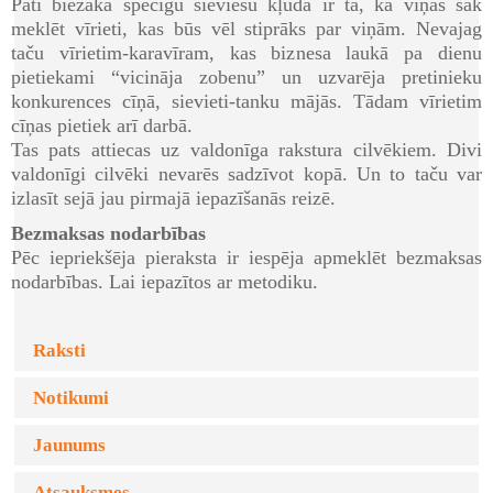
Pati biežākā spēcīgu sieviešu kļūda ir tā, ka viņas sāk
meklēt vīrieti, kas būs vēl stiprāks par viņām. Nevajag
taču vīrietim-karavīram, kas biznesa laukā pa dienu
pietiekami “vicināja zobenu” un uzvarēja pretinieku
konkurences cīņā, sievieti-tanku mājās. Tādam vīrietim
cīņas pietiek arī darbā.
Tas pats attiecas uz valdonīga rakstura cilvēkiem. Divi
valdonīgi cilvēki nevarēs sadzīvot kopā. Un to taču var
izlasīt sejā jau pirmajā iepazīšanās reizē.
Bezmaksas nodarbības
Pēc iepriekšēja pieraksta ir iespēja apmeklēt bezmaksas
nodarbības. Lai iepazītos ar metodiku.
Raksti
Notikumi
Jaunums
Atsauksmes