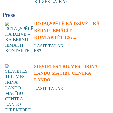
Prese
ROTAĻSPĒLĒ KĀ DZĪVĒ – KĀ
BĒRNU IEMĀCĪT
KONTAKTĒTIES?...
LASĪT TĀLĀK...
SIEVIETES TRIUMFS - IRINA
LANDO MACĪBU CENTRA
LANDO...
LASĪT TĀLĀK...