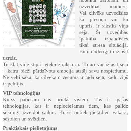
uzvedības maniere.
Vai cilvēks uzvedīsies
kā plēsoņa vai kā
upuris, ir rakstīts viņa
sejā. Šī uzvedības
īpatnība izpaudīsies
tikai stresa situācijā.
Būtu noderīgi to izlasīt
uzreiz.
Turklāt vide stipri ietekmē raksturu. To arī var izlasīt sejā
– katra bieži pārdzīvota emocija atstāj savu nospiedumu.
Ne velti saka, ka cilvēkam vecumā ir tāda seja, kādu viņš
ir pelnījis.
VIP tehnoloģijas
Kurss patiešām nav priekš visiem. Tās ir īpašas
tehnoloģijas, kas ir nepieciešamas tiem, kas palīdz
sekmīgi izveidot saikni. Kurss notiek piektdien vakarā,
sestdien un svētdien.
Praktiskais pielietojums