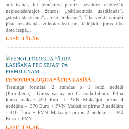
attīstīšanai, lai iemācītos pareizi uzstāties visbiežāk
nepieciešamajos žanros: „pārliecinoša uzstāšanās”,
„stāstu stāstīšana”, „tostu teikšana”. Tiks veikti vairāki
jūsu uzstāšanās videoieraksti un, tādējādi, jums tiks
dota iespē...
LASĪT TĀLĀK...
FENOTIPOLOĢIJA “ĀTRA LASĪŠA...
Treninga formāts: 2 stundas x 1 reizi nedēļā
(Pirmdiena) Kurss sastāv no 8. nodarbībām: Pilna
kursa maksa: 490 Euro + PVN Maksājot pirms 4
nedēļām - 370 Euro + PVN Maksājot pirms 3 nedēļām
- 410 Euro + PVN Maksājot pirms 2 nedēļai - 440
Euro + PVN.
LASĪT TĀLĀK...