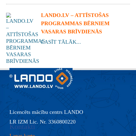
LANDO.LV – ATTĪSTOŠAS
PROGRAMMAS BĒRNIEM
VASARAS BRĪVDIENĀS
LASĪT TĀLĀK...
Licencēts mācību centrs LANDO
LR IZM Lic. Nr. 3360800220
Kontakti
Lapas karte