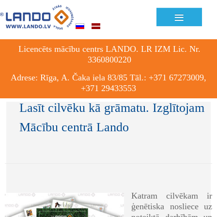
≡
Licencēts mācību centrs LANDO. LR IZM Lic. Nr.
3360800220
Adrese: Rīga, A. Čaka iela 83/85 Tāl.: +371 67273009,
+371 29433553
Lasīt cilvēku kā grāmatu. Izglītojam
Mācību centrā Lando
Katram cilvēkam ir
ģenētiska nosliece uz
noteiktā darbībām un