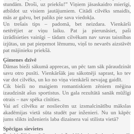
stundām. Droši, uz priekšu!” Viņiem jāsaskaidro mierīgi,
atbildot uz visiem jautājumiem. Citādi cilvēks smaidīs,
mās ar galvu, bet paliks pie sava viedokļa.
Un trešais tips – padomā, bet neizdara. Vienkārši
netērējiet ar viņu laiku. Pat ja pierunāsiet, paši
izrādīsieties vainīgi – tādam cilvēkam nav savas taisnības
izjūtas, un pat pieņemot lēmumu, viņš to nevarēs aizstāvēt
pat mājinieku priekšā.
Ģimenes dzīvē
Dāmas bieži sākumā apprecas, un pēc tam sāk pāraudzināt
savu otro pusīti. Vienkāršāk jau sākotnēji saprast, ko tev
var dot cilvēks, un ko no viņa vienkārši nevajag gaidīt.
Cik bieži no maigiem romantiskiem zēniem mēģina
izaudzināt ašus sportistus. Un gala rezultātā sanāk mūžīgi
otrais – nav spēka cīnīties.
Vai arī cilvēku ar nosliecēm uz izsmalcinātību mākslas
akadēmijas vietā sūta studēt par inženieri. Nu un kāpēc
jums slikts inženieris laba dizainera vai stilista vietā?
Spēcīgas sievietes