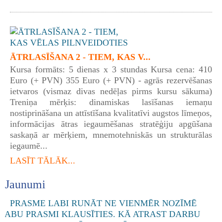
ĀTRLASĪŠANA 2 - TIEM, KAS V...
Kursa formāts: 5 dienas x 3 stundas Kursa cena: 410
Euro (+ PVN) 355 Euro (+ PVN) - agrās rezervēšanas
ietvaros (vismaz divas nedēļas pirms kursu sākuma)
Treniņa mērķis: dinamiskas lasīšanas iemaņu
nostiprināšana un attīstīšana kvalitatīvi augstos līmeņos,
informācijas ātras iegaumēšanas stratēģiju apgūšana
saskaņā ar mērķiem, mnemotehniskās un strukturālas
iegaumē...
LASĪT TĀLĀK...
Jaunumi