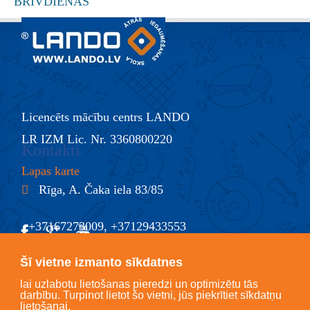
Licencēts mācību centrs LANDO
LR IZM Lic. Nr. 3360800220
Kontakti
Lapas karte
Rīga, A. Čaka iela 83/85
+37167273009, +37129433553
@
info@lando.lv
Šī vietne izmanto sīkdatnes
lai uzlabotu lietošanas pieredzi un optimizētu tās
darbību. Turpinot lietot šo vietni, jūs piekrītiet sīkdatņu
lietošanai.