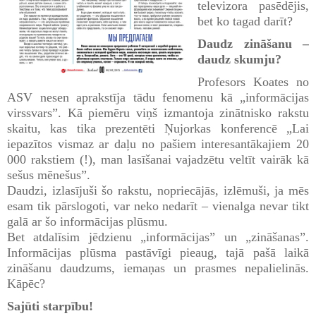
televizora pasēdējis,
bet ko tagad darīt?
Daudz zināšanu –
daudz skumju?
Profesors Koates no
ASV nesen aprakstīja tādu fenomenu kā „informācijas
virssvars”. Kā piemēru viņš izmantoja zinātnisko rakstu
skaitu, kas tika prezentēti Ņujorkas konferencē „Lai
iepazītos vismaz ar daļu no pašiem interesantākajiem 20
000 rakstiem (!), man lasīšanai vajadzētu veltīt vairāk kā
sešus mēnešus”.
Daudzi, izlasījuši šo rakstu, nopriecājās, izlēmuši, ja mēs
esam tik pārslogoti, var neko nedarīt – vienalga nevar tikt
galā ar šo informācijas plūsmu.
Bet atdalīsim jēdzienu „informācijas” un „zināšanas”.
Informācijas plūsma pastāvīgi pieaug, tajā pašā laikā
zināšanu daudzums, iemaņas un prasmes nepalielinās.
Kāpēc?
Sajūti starpību!