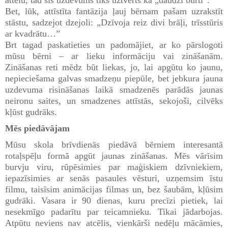
Bet, lūk, attīstīta fantāzija ļauj bērnam pašam uzrakstīt
stāstu, sadzejot dzejoli: „Dzīvoja reiz divi brāļi, trīsstūris
ar kvadrātu…”
Brt tagad paskatieties un padomājiet, ar ko pārslogoti
mūsu bērni – ar lieku informāciju vai zināšanām.
Zināšanas reti mēdz būt liekas, jo, lai apgūtu ko jaunu,
nepieciešama galvas smadzeņu piepūle, bet jebkura jauna
uzdevuma risināšanas laikā smadzenēs parādās jaunas
neironu saites, un smadzenes attīstās, sekojoši, cilvēks
kļūst gudrāks.
Mēs piedāvājam
Mūsu skola brīvdienās piedāvā bērniem interesantā
rotaļspēļu formā apgūt jaunas zināšanas. Mēs vārīsim
burvju viru, rūpēsimies par maģiskiem dzīvniekiem,
iepazīsimies ar senās pasaules vēsturi, uzņemsim īstu
filmu, taisīsim animācijas filmas un, bez šaubām, kļūsim
gudrāki. Vasara ir 90 dienas, kuru precīzi pietiek, lai
nesekmīgo padarītu par teicamnieku. Tikai jādarbojas.
Atpūtu neviens nav atcēlis, vienkārši nedēļu mācāmies,