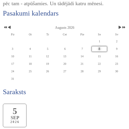
pēc tam - atpūšamies. Un tādējādi katru mēnesi.
Pasakumi kalendars
Augusts 2026
Pir
Ot
Tr
Cet
Pie
Se
Sv
1
2
8
3
4
5
6
7
9
10
11
12
13
14
15
16
17
18
19
20
21
22
23
24
25
26
27
28
29
30
31
Saraksts
5
SEP
2026