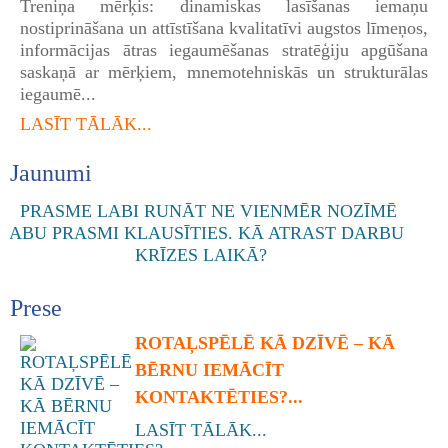
Treniņa mērķis: dinamiskas lasīšanas iemaņu
nostiprināšana un attīstīšana kvalitatīvi augstos līmeņos,
informācijas ātras iegaumēšanas stratēģiju apgūšana
saskaņā ar mērķiem, mnemotehniskās un strukturālas
iegaumē...
LASĪT TĀLĀK...
Jaunumi
Prese
ROTAĻSPĒLĒ KĀ DZĪVĒ – KĀ
BĒRNU IEMĀCĪT
KONTAKTĒTIES?...
LASĪT TĀLĀK...