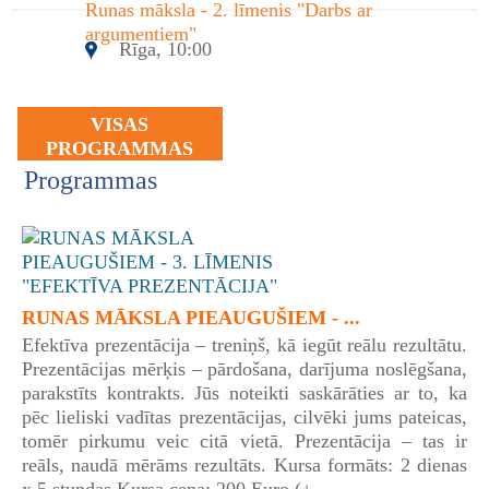
Runas māksla - 2. līmenis "Darbs ar
argumentiem"
Rīga, 10:00
VISAS
PROGRAMMAS
Programmas
RUNAS MĀKSLA PIEAUGUŠIEM - ...
Efektīva prezentācija – treniņš, kā iegūt reālu rezultātu.
Prezentācijas mērķis – pārdošana, darījuma noslēgšana,
parakstīts kontrakts. Jūs noteikti saskārāties ar to, ka
pēc lieliski vadītas prezentācijas, cilvēki jums pateicas,
tomēr pirkumu veic citā vietā. Prezentācija – tas ir
reāls, naudā mērāms rezultāts. Kursa formāts: 2 dienas
x 5 stundas Kursa cena: 200 Euro (+ ...