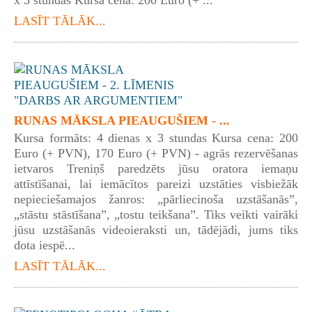
LASĪT TĀLĀK...
RUNAS MĀKSLA PIEAUGUŠIEM - ...
Kursa formāts: 4 dienas x 3 stundas Kursa cena: 200
Euro (+ PVN), 170 Euro (+ PVN) - agrās rezervēšanas
ietvaros Treniņš paredzēts jūsu oratora iemaņu
attīstīšanai, lai iemācītos pareizi uzstāties visbiežāk
nepieciešamajos žanros: „pārliecinoša uzstāšanās”,
„stāstu stāstīšana”, „tostu teikšana”. Tiks veikti vairāki
jūsu uzstāšanās videoieraksti un, tādējādi, jums tiks
dota iespē...
LASĪT TĀLĀK...