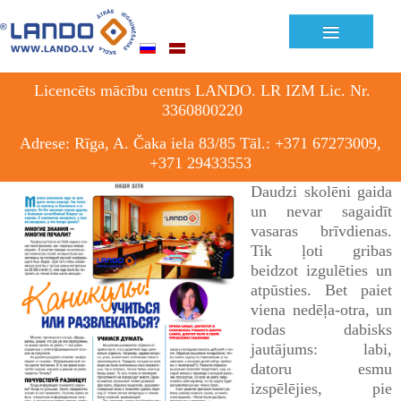
Previous
Previous
Next
Next
≡
Year
Month
Month
Year
Licencēts mācību centrs LANDO. LR IZM Lic. Nr.
3360800220
Adrese: Rīga, A. Čaka iela 83/85 Tāl.: +371 67273009,
+371 29433553
Daudzi skolēni gaida
un nevar sagaidīt
vasaras brīvdienas.
Tik ļoti gribas
beidzot izgulēties un
atpūsties. Bet paiet
viena nedēļa-otra, un
rodas dabisks
jautājums: labi,
datoru esmu
izspēlējies, pie