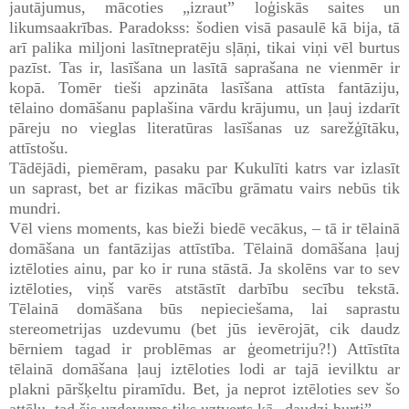
jautājumus, mācoties „izraut” loģiskās saites un
likumsaakrības. Paradokss: šodien visā pasaulē kā bija, tā
arī palika miljoni lasītnepratēju sļāņi, tikai viņi vēl burtus
pazīst. Tas ir, lasīšana un lasītā saprašana ne vienmēr ir
kopā. Tomēr tieši apzināta lasīšana attīsta fantāziju,
tēlaino domāšanu paplašina vārdu krājumu, un ļauj izdarīt
pāreju no vieglas literatūras lasīšanas uz sarežģītāku,
attīstošu.
Tādējādi, piemēram, pasaku par Kukulīti katrs var izlasīt
un saprast, bet ar fizikas mācību grāmatu vairs nebūs tik
mundri.
Vēl viens moments, kas bieži biedē vecākus, – tā ir tēlainā
domāšana un fantāzijas attīstība. Tēlainā domāšana ļauj
iztēloties ainu, par ko ir runa stāstā. Ja skolēns var to sev
iztēloties, viņš varēs atstāstīt darbību secību tekstā.
Tēlainā domāšana būs nepieciešama, lai saprastu
stereometrijas uzdevumu (bet jūs ievērojāt, cik daudz
bērniem tagad ir problēmas ar ģeometriju?!) Attīstīta
tēlainā domāšana ļauj iztēloties lodi ar tajā ievilktu ar
plakni pāršķeltu piramīdu. Bet, ja neprot iztēloties sev šo
attēlu, tad šis uzdevums tiks uztverts kā „daudzi burti”.