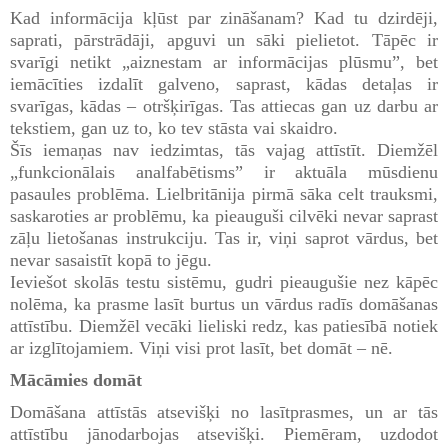
Kad informācija kļūst par zināšanam? Kad tu dzirdēji,
saprati, pārstrādāji, apguvi un sāki pielietot. Tāpēc ir
svarīgi netikt „aiznestam ar informācijas plūsmu”, bet
iemācīties izdalīt galveno, saprast, kādas detaļas ir
svarīgas, kādas – otršķirīgas. Tas attiecas gan uz darbu ar
tekstiem, gan uz to, ko tev stāsta vai skaidro.
Šīs iemaņas nav iedzimtas, tās vajag attīstīt. Diemžēl
„funkcionālais analfabētisms” ir aktuāla mūsdienu
pasaules problēma. Lielbritānija pirmā sāka celt trauksmi,
saskaroties ar problēmu, ka pieauguši cilvēki nevar saprast
zāļu lietošanas instrukciju. Tas ir, viņi saprot vārdus, bet
nevar sasaistīt kopā to jēgu.
Ieviešot skolās testu sistēmu, gudri pieaugušie nez kāpēc
nolēma, ka prasme lasīt burtus un vārdus radīs domāšanas
attīstību. Diemžēl vecāki lieliski redz, kas patiesībā notiek
ar izglītojamiem. Viņi visi prot lasīt, bet domāt – nē.
Mācāmies domāt
Domāšana attīstās atsevišķi no lasītprasmes, un ar tās
attīstību jānodarbojas atsevišķi. Piemēram, uzdodot