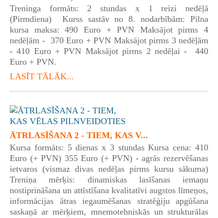
Treninga formāts: 2 stundas x 1 reizi nedēļā
(Pirmdiena) Kurss sastāv no 8. nodarbībām: Pilna
kursa maksa: 490 Euro + PVN Maksājot pirms 4
nedēļām - 370 Euro + PVN Maksājot pirms 3 nedēļām
- 410 Euro + PVN Maksājot pirms 2 nedēļai - 440
Euro + PVN.
LASĪT TĀLĀK...
ĀTRLASĪŠANA 2 - TIEM, KAS V...
Kursa formāts: 5 dienas x 3 stundas Kursa cena: 410
Euro (+ PVN) 355 Euro (+ PVN) - agrās rezervēšanas
ietvaros (vismaz divas nedēļas pirms kursu sākuma)
Treniņa mērķis: dinamiskas lasīšanas iemaņu
nostiprināšana un attīstīšana kvalitatīvi augstos līmeņos,
informācijas ātras iegaumēšanas stratēģiju apgūšana
saskaņā ar mērķiem, mnemotehniskās un strukturālas