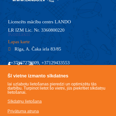
Licencēts mācību centrs LANDO
LR IZM Lic. Nr. 3360800220
Kontakti
Lapas karte
Rīga, A. Čaka iela 83/85
+37167273009, +37129433553
@
info@lando.lv
Šī vietne izmanto sīkdatnes
lai uzlabotu lietošanas pieredzi un optimizētu tās
darbību. Turpinot lietot šo vietni, jūs piekrītiet sīkdatņu
lietošanai.
Sīkdatņu lietošana
Copyright © LANDO 2018, All Rights Reserved.
Privātuma atruna