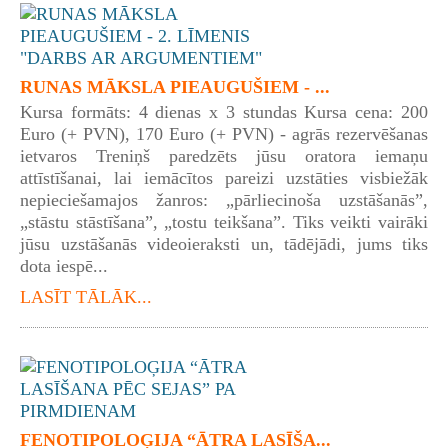
RUNAS MĀKSLA PIEAUGUŠIEM - ...
Kursa formāts: 4 dienas x 3 stundas Kursa cena: 200
Euro (+ PVN), 170 Euro (+ PVN) - agrās rezervēšanas
ietvaros Treniņš paredzēts jūsu oratora iemaņu
attīstīšanai, lai iemācītos pareizi uzstāties visbiežāk
nepieciešamajos žanros: „pārliecinoša uzstāšanās”,
„stāstu stāstīšana”, „tostu teikšana”. Tiks veikti vairāki
jūsu uzstāšanās videoieraksti un, tādējādi, jums tiks
dota iespē...
LASĪT TĀLĀK...
FENOTIPOLOĢIJA “ĀTRA LASĪŠA...