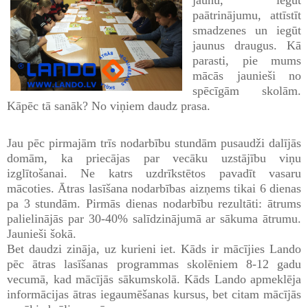
paātrinājumu, attīstīt
smadzenes un iegūt
jaunus draugus. Kā
parasti, pie mums
mācās jaunieši no
spēcīgām skolām.
Kāpēc tā sanāk? No viņiem daudz prasa.
Jau pēc pirmajām trīs nodarbību stundām pusaudži dalījās
domām, ka priecājas par vecāku uzstājību viņu
izglītošanai. Ne katrs uzdrīkstētos pavadīt vasaru
mācoties. Ātras lasīšana nodarbības aizņems tikai 6 dienas
pa 3 stundām. Pirmās dienas nodarbību rezultāti: ātrums
palielinājās par 30-40% salīdzinājumā ar sākuma ātrumu.
Jaunieši šokā.
Bet daudzi zināja, uz kurieni iet. Kāds ir mācījies Lando
pēc ātras lasīšanas programmas skolēniem 8-12 gadu
vecumā, kad mācījās sākumskolā. Kāds Lando apmeklēja
informācijas ātras iegaumēšanas kursus, bet citam mācījās