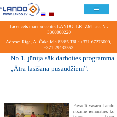
Previous
Previous
Next
Next
≡
Year
Month
Month
Year
Licencēts mācību centrs LANDO. LR IZM Lic. Nr.
3360800220
Adrese: Rīga, A. Čaka iela 83/85 Tāl.: +371 67273009,
+371 29433553
No 1. jūnija sāk darboties programma
„Ātra lasīšana pusaudžiem”.
Pavadīt vasaru Lando
nozīmē iemācīties ko
jaunu, iegūt