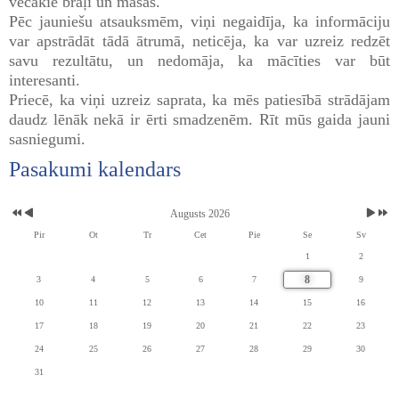
vecākie brāļi un māsas.
Pēc jauniešu atsauksmēm, viņi negaidīja, ka informāciju
var apstrādāt tādā ātrumā, neticēja, ka var uzreiz redzēt
savu rezultātu, un nedomāja, ka mācīties var būt
interesanti.
Priecē, ka viņi uzreiz saprata, ka mēs patiesībā strādājam
daudz lēnāk nekā ir ērti smadzenēm. Rīt mūs gaida jauni
sasniegumi.
Pasakumi kalendars
Augusts 2026
Pir
Ot
Tr
Cet
Pie
Se
Sv
1
2
8
3
4
5
6
7
9
10
11
12
13
14
15
16
17
18
19
20
21
22
23
24
25
26
27
28
29
30
31