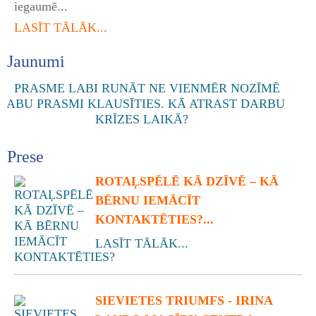
iegaumē...
LASĪT TĀLĀK...
Jaunumi
Prese
ROTAĻSPĒLĒ KĀ DZĪVĒ – KĀ
BĒRNU IEMĀCĪT
KONTAKTĒTIES?...
LASĪT TĀLĀK...
SIEVIETES TRIUMFS - IRINA