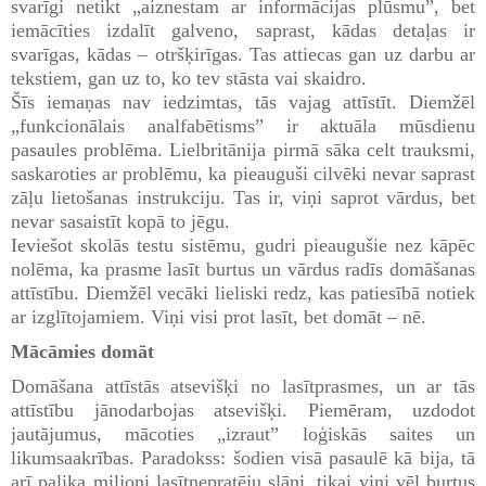
svarīgi netikt „aiznestam ar informācijas plūsmu”, bet
iemācīties izdalīt galveno, saprast, kādas detaļas ir
svarīgas, kādas – otršķirīgas. Tas attiecas gan uz darbu ar
tekstiem, gan uz to, ko tev stāsta vai skaidro.
Šīs iemaņas nav iedzimtas, tās vajag attīstīt. Diemžēl
„funkcionālais analfabētisms” ir aktuāla mūsdienu
pasaules problēma. Lielbritānija pirmā sāka celt trauksmi,
saskaroties ar problēmu, ka pieauguši cilvēki nevar saprast
zāļu lietošanas instrukciju. Tas ir, viņi saprot vārdus, bet
nevar sasaistīt kopā to jēgu.
Ieviešot skolās testu sistēmu, gudri pieaugušie nez kāpēc
nolēma, ka prasme lasīt burtus un vārdus radīs domāšanas
attīstību. Diemžēl vecāki lieliski redz, kas patiesībā notiek
ar izglītojamiem. Viņi visi prot lasīt, bet domāt – nē.
Mācāmies domāt
Domāšana attīstās atsevišķi no lasītprasmes, un ar tās
attīstību jānodarbojas atsevišķi. Piemēram, uzdodot
jautājumus, mācoties „izraut” loģiskās saites un
likumsaakrības. Paradokss: šodien visā pasaulē kā bija, tā
arī palika miljoni lasītnepratēju sļāņi, tikai viņi vēl burtus