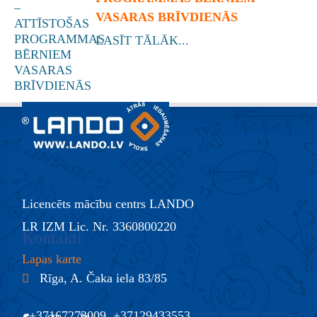
VASARAS BRĪVDIENĀS
LASĪT TĀLĀK...
Licencēts mācību centrs LANDO
LR IZM Lic. Nr. 3360800220
Kontakti
Lapas karte
Rīga, A. Čaka iela 83/85
+37167273009, +37129433553