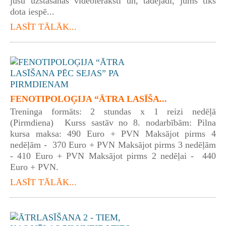
jūsu uzstāšanās videoieraksti un, tādējādi, jums tiks
dota iespē...
LASĪT TĀLĀK...
FENOTIPOLOĢIJA “ĀTRA LASĪŠA...
Treninga formāts: 2 stundas x 1 reizi nedēļā
(Pirmdiena) Kurss sastāv no 8. nodarbībām: Pilna
kursa maksa: 490 Euro + PVN Maksājot pirms 4
nedēļām - 370 Euro + PVN Maksājot pirms 3 nedēļām
- 410 Euro + PVN Maksājot pirms 2 nedēļai - 440
Euro + PVN.
LASĪT TĀLĀK...