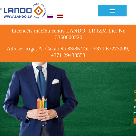
≡
Licencēts mācību centrs LANDO. LR IZM Lic. Nr.
3360800220
Adrese: Rīga, A. Čaka iela 83/85 Tāl.: +371 67273009,
+371 29433553
S
4
pi