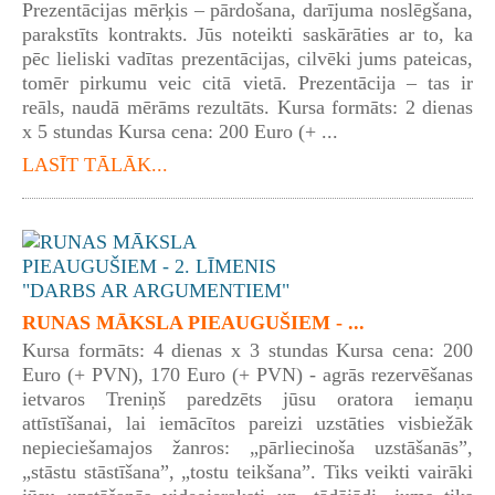
Prezentācijas mērķis – pārdošana, darījuma noslēgšana,
parakstīts kontrakts. Jūs noteikti saskārāties ar to, ka
pēc lieliski vadītas prezentācijas, cilvēki jums pateicas,
tomēr pirkumu veic citā vietā. Prezentācija – tas ir
reāls, naudā mērāms rezultāts. Kursa formāts: 2 dienas
x 5 stundas Kursa cena: 200 Euro (+ ...
LASĪT TĀLĀK...
RUNAS MĀKSLA PIEAUGUŠIEM - ...
Kursa formāts: 4 dienas x 3 stundas Kursa cena: 200
Euro (+ PVN), 170 Euro (+ PVN) - agrās rezervēšanas
ietvaros Treniņš paredzēts jūsu oratora iemaņu
attīstīšanai, lai iemācītos pareizi uzstāties visbiežāk
nepieciešamajos žanros: „pārliecinoša uzstāšanās”,
„stāstu stāstīšana”, „tostu teikšana”. Tiks veikti vairāki