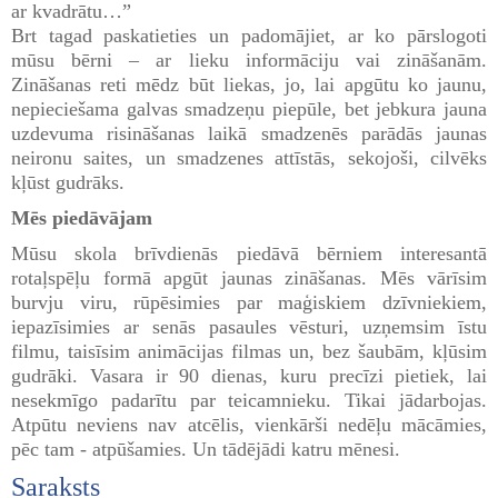
ar kvadrātu…”
Brt tagad paskatieties un padomājiet, ar ko pārslogoti
mūsu bērni – ar lieku informāciju vai zināšanām.
Zināšanas reti mēdz būt liekas, jo, lai apgūtu ko jaunu,
nepieciešama galvas smadzeņu piepūle, bet jebkura jauna
uzdevuma risināšanas laikā smadzenēs parādās jaunas
neironu saites, un smadzenes attīstās, sekojoši, cilvēks
kļūst gudrāks.
Mēs piedāvājam
Mūsu skola brīvdienās piedāvā bērniem interesantā
rotaļspēļu formā apgūt jaunas zināšanas. Mēs vārīsim
burvju viru, rūpēsimies par maģiskiem dzīvniekiem,
iepazīsimies ar senās pasaules vēsturi, uzņemsim īstu
filmu, taisīsim animācijas filmas un, bez šaubām, kļūsim
gudrāki. Vasara ir 90 dienas, kuru precīzi pietiek, lai
nesekmīgo padarītu par teicamnieku. Tikai jādarbojas.
Atpūtu neviens nav atcēlis, vienkārši nedēļu mācāmies,
pēc tam - atpūšamies. Un tādējādi katru mēnesi.
Saraksts