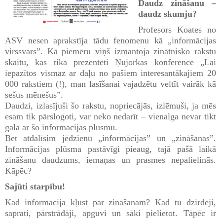
Daudz zināšanu –
daudz skumju?
Profesors Koates no
ASV nesen aprakstīja tādu fenomenu kā „informācijas
virssvars”. Kā piemēru viņš izmantoja zinātnisko rakstu
skaitu, kas tika prezentēti Ņujorkas konferencē „Lai
iepazītos vismaz ar daļu no pašiem interesantākajiem 20
000 rakstiem (!), man lasīšanai vajadzētu veltīt vairāk kā
sešus mēnešus”.
Daudzi, izlasījuši šo rakstu, nopriecājās, izlēmuši, ja mēs
esam tik pārslogoti, var neko nedarīt – vienalga nevar tikt
galā ar šo informācijas plūsmu.
Bet atdalīsim jēdzienu „informācijas” un „zināšanas”.
Informācijas plūsma pastāvīgi pieaug, tajā pašā laikā
zināšanu daudzums, iemaņas un prasmes nepalielinās.
Kāpēc?
Sajūti starpību!
Kad informācija kļūst par zināšanam? Kad tu dzirdēji,
saprati, pārstrādāji, apguvi un sāki pielietot. Tāpēc ir