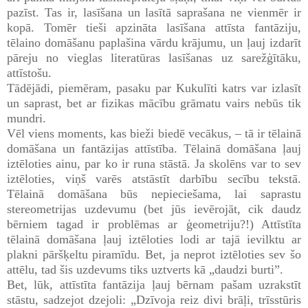
pazīst. Tas ir, lasīšana un lasītā saprašana ne vienmēr ir
kopā. Tomēr tieši apzināta lasīšana attīsta fantāziju,
tēlaino domāšanu paplašina vārdu krājumu, un ļauj izdarīt
pāreju no vieglas literatūras lasīšanas uz sarežģītāku,
attīstošu.
Tādējādi, piemēram, pasaku par Kukulīti katrs var izlasīt
un saprast, bet ar fizikas mācību grāmatu vairs nebūs tik
mundri.
Vēl viens moments, kas bieži biedē vecākus, – tā ir tēlainā
domāšana un fantāzijas attīstība. Tēlainā domāšana ļauj
iztēloties ainu, par ko ir runa stāstā. Ja skolēns var to sev
iztēloties, viņš varēs atstāstīt darbību secību tekstā.
Tēlainā domāšana būs nepieciešama, lai saprastu
stereometrijas uzdevumu (bet jūs ievērojāt, cik daudz
bērniem tagad ir problēmas ar ģeometriju?!) Attīstīta
tēlainā domāšana ļauj iztēloties lodi ar tajā ievilktu ar
plakni pāršķeltu piramīdu. Bet, ja neprot iztēloties sev šo
attēlu, tad šis uzdevums tiks uztverts kā „daudzi burti”.
Bet, lūk, attīstīta fantāzija ļauj bērnam pašam uzrakstīt
stāstu, sadzejot dzejoli: „Dzīvoja reiz divi brāļi, trīsstūris