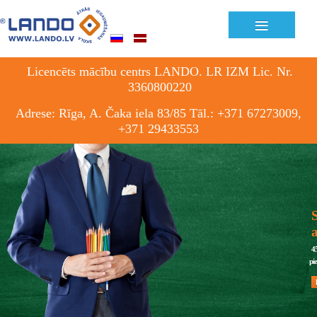
≡
Licencēts mācību centrs LANDO. LR IZM Lic. Nr.
3360800220
Adrese: Rīga, A. Čaka iela 83/85 Tāl.: +371 67273009,
+371 29433553
S
4
pi