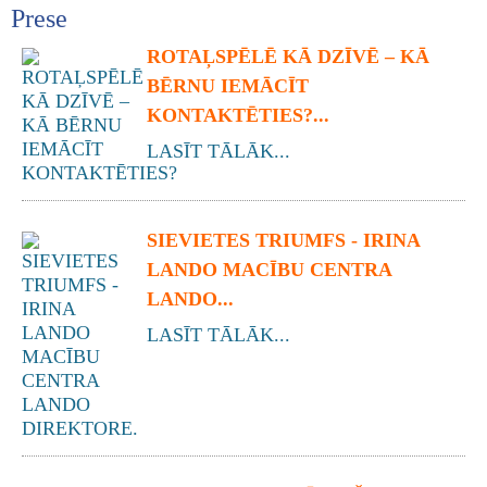
Prese
ROTAĻSPĒLĒ KĀ DZĪVĒ – KĀ
BĒRNU IEMĀCĪT
KONTAKTĒTIES?...
LASĪT TĀLĀK...
SIEVIETES TRIUMFS - IRINA
LANDO MACĪBU CENTRA
LANDO...
LASĪT TĀLĀK...