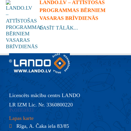
LANDO.LV – ATTĪSTOŠAS
PROGRAMMAS BĒRNIEM
VASARAS BRĪVDIENĀS
LASĪT TĀLĀK...
Licencēts mācību centrs LANDO
LR IZM Lic. Nr. 3360800220
Kontakti
Lapas karte
Rīga, A. Čaka iela 83/85