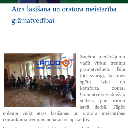
Ātra lasīšana un oratora meistarība
grāmatvedībai
Saņēmu piedāvājumu
vadīt virkni treniņu
grāmatvežiem. Bija
ļoti svarīgi, lai mēs
spētu iziet no
komforta zonas.
Grāmatveži visbiežāk
sūdzas par rutīnu
savā darbā. Tāpēc
nolēma veikt ātras lasīšanas un oratora meistarības
izbraukuma treniņus neparastos apstākļos.