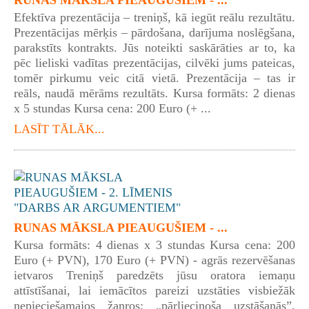
Efektīva prezentācija – treniņš, kā iegūt reālu rezultātu.
Prezentācijas mērķis – pārdošana, darījuma noslēgšana,
parakstīts kontrakts. Jūs noteikti saskārāties ar to, ka
pēc lieliski vadītas prezentācijas, cilvēki jums pateicas,
tomēr pirkumu veic citā vietā. Prezentācija – tas ir
reāls, naudā mērāms rezultāts. Kursa formāts: 2 dienas
x 5 stundas Kursa cena: 200 Euro (+ ...
LASĪT TĀLĀK...
RUNAS MĀKSLA PIEAUGUŠIEM - ...
Kursa formāts: 4 dienas x 3 stundas Kursa cena: 200
Euro (+ PVN), 170 Euro (+ PVN) - agrās rezervēšanas
ietvaros Treniņš paredzēts jūsu oratora iemaņu
attīstīšanai, lai iemācītos pareizi uzstāties visbiežāk
nepieciešamajos žanros: „pārliecinoša uzstāšanās”,