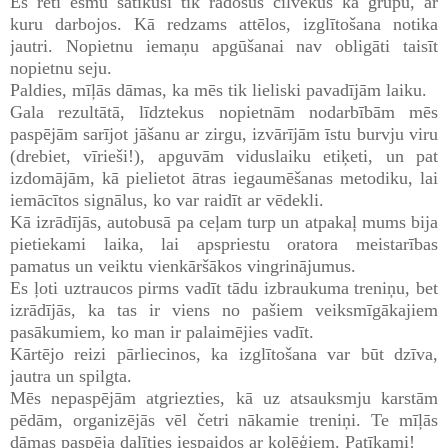
Es reti esmu satikusi tik radošus cilvēkus kā grupu, ar
kuru darbojos. Kā redzams attēlos, izglītošana notika
jautri. Nopietnu iemaņu apgūšanai nav obligāti taisīt
nopietnu seju.
Paldies, mīļās dāmas, ka mēs tik lieliski pavadījām laiku.
Gala rezultātā, līdztekus nopietnām nodarbībām mēs
paspējām sarījot jāšanu ar zirgu, izvārījām īstu burvju viru
(drebiet, vīrieši!), apguvām viduslaiku etiķeti, un pat
izdomājām, kā pielietot ātras iegaumēšanas metodiku, lai
iemācītos signālus, ko var raidīt ar vēdekli.
Kā izrādījās, autobusā pa ceļam turp un atpakaļ mums bija
pietiekami laika, lai apspriestu oratora meistarības
pamatus un veiktu vienkāršākos vingrinājumus.
Es ļoti uztraucos pirms vadīt tādu izbraukuma treniņu, bet
izrādījās, ka tas ir viens no pašiem veiksmīgākajiem
pasākumiem, ko man ir palaimējies vadīt.
Kārtējo reizi pārliecinos, ka izglītošana var būt dzīva,
jautra un spilgta.
Mēs nepaspējām atgriezties, kā uz atsauksmju karstām
pēdām, organizējās vēl četri nākamie treniņi. Te mīļās
dāmas paspēja dalīties iespaidos ar kolēģiem. Patīkami!