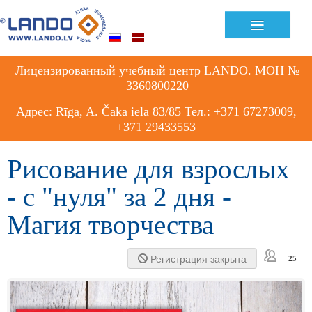
Previous
Previous
Next
Next
≡
Year
Month
Month
Year
Лицензированный учебный центр LANDO. МОН №
3360800220
Адрес: Rīga, A. Čaka iela 83/85 Тел.: +371 67273009,
+371 29433553
Рисование для взрослых
- с "нуля" за 2 дня -
Магия творчества
Регистрация закрыта
25