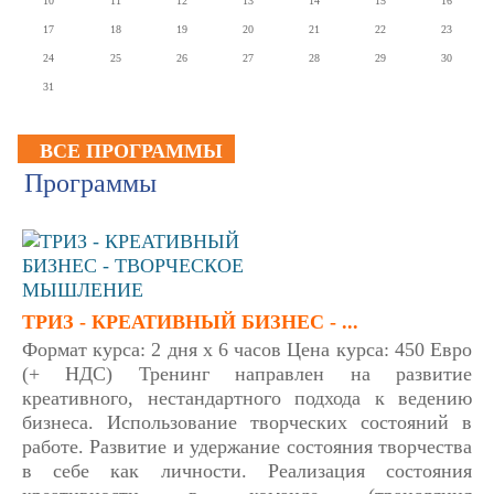
10
11
12
13
14
15
16
17
18
19
20
21
22
23
24
25
26
27
28
29
30
31
ВСЕ ПРОГРАММЫ
Программы
ТРИЗ - КРЕАТИВНЫЙ БИЗНЕС - ...
Формат курса: 2 дня х 6 часов Цена курса: 450 Евро
(+ НДС) Тренинг направлен на развитие
креативного, нестандартного подхода к ведению
бизнеса. Использование творческих состояний в
работе. Развитие и удержание состояния творчества
в себе как личности. Реализация состояния