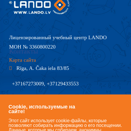
Лицензированный учебный центр LANDO
МОН № 3360800220
Контакты
Карта сайта
Rīga, A. Čaka iela 83/85
+37167273009, +37129433553
@
info@lando.lv
Cookie, используемые на
сайте!
Этот сайт использует cookie-файлы, которые
позволяют собирать информацию о его посещении.
Данные, которые мы собираем, анонимны.