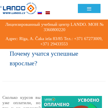
≡
Лицензированный учебный центр LANDO. МОН №
3360800220
Адрес: Rīga, A. Čaka iela 83/85 Тел.: +371 67273009,
+371 29433553
Почему учатся успешные
взрослые?
Сколько курсов вы
уже оплатили, но
так и не освоили?